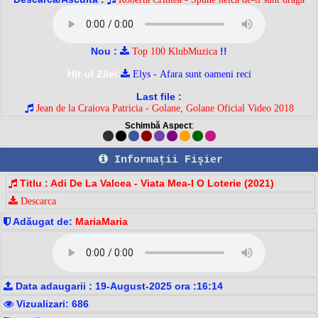
Nou :
!!
Top 100 KlubMuzica
Hit-ul Zilei:
Elys - Afara sunt oameni reci
Last file :
Jean de la Craiova Patricia - Golane, Golane Oficial Video 2018
Schimbă Aspect
:
Informaţii Fişier
Titlu : Adi De La Valcea - Viata Mea-I O Loterie (2021)
Descarca
Adăugat de:
MariaMaria
Data adaugarii : 19-August-2025 ora :16:14
Vizualizari: 686