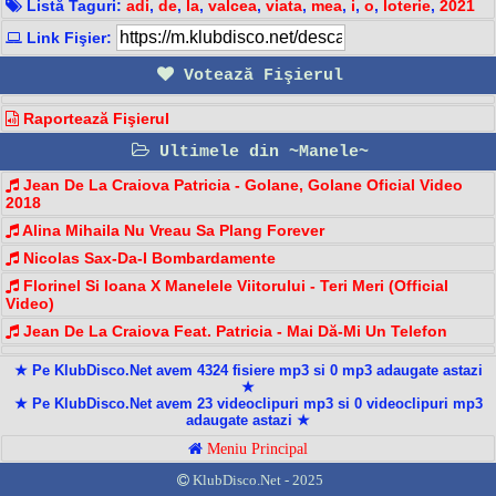
Listă Taguri:
adi
,
de
,
la
,
valcea
,
viata
,
mea
,
i
,
o
,
loterie
,
2021
Link Fişier:
Votează Fişierul
Raportează Fişierul
Ultimele din ~Manele~
Jean De La Craiova Patricia - Golane, Golane Oficial Video
2018
Alina Mihaila Nu Vreau Sa Plang Forever
Nicolas Sax-Da-I Bombardamente
Florinel Si Ioana X Manelele Viitorului - Teri Meri (Official
Video)
Jean De La Craiova Feat. Patricia - Mai Dă-Mi Un Telefon
★ Pe KlubDisco.Net avem 4324 fisiere mp3 si 0 mp3 adaugate astazi
★
★ Pe KlubDisco.Net avem 23 videoclipuri mp3 si 0 videoclipuri mp3
adaugate astazi ★
Meniu Principal
KlubDisco.Net - 2025