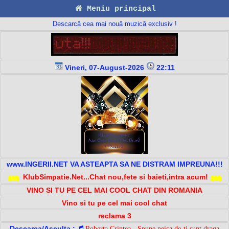
Meniu principal
Descarcă cea mai nouă muzică exclusiv !
Vineri, 07-August-2026
22:11
www.INGERII.NET VA ASTEAPTA SA NE DISTRAM IMPREUNA!!!
KlubSimpatie.Net...Chat nou,fete si baieti,intra acum!
VINO SI TU PE CEL MAI COOL CHAT DIN ROMANIA
Vino si tu pe cel mai cool chat
reclama 3
Descarca/Asculta :
Roberta Crintea - Spune neica de-ti sunt draga