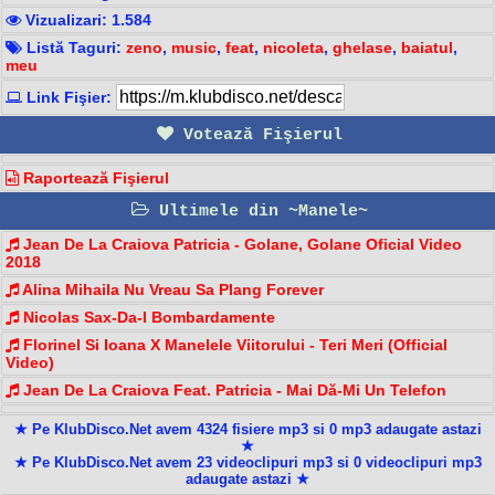
Vizualizari: 1.584
Listă Taguri:
zeno
,
music
,
feat
,
nicoleta
,
ghelase
,
baiatul
,
meu
Link Fişier:
Votează Fişierul
Raportează Fişierul
Ultimele din ~Manele~
Jean De La Craiova Patricia - Golane, Golane Oficial Video
2018
Alina Mihaila Nu Vreau Sa Plang Forever
Nicolas Sax-Da-I Bombardamente
Florinel Si Ioana X Manelele Viitorului - Teri Meri (Official
Video)
Jean De La Craiova Feat. Patricia - Mai Dă-Mi Un Telefon
★ Pe KlubDisco.Net avem 4324 fisiere mp3 si 0 mp3 adaugate astazi
★
★ Pe KlubDisco.Net avem 23 videoclipuri mp3 si 0 videoclipuri mp3
adaugate astazi ★