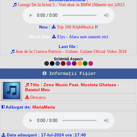
George De la liceul 5 - Vrei doar in BMW (Manele noi )2023
Nou :
!!
Top 100 KlubMuzica
Hit-ul Zilei:
Elys - Afara sunt oameni reci
Last file :
Jean de la Craiova Patricia - Golane, Golane Oficial Video 2018
Schimbă Aspect
:
Informaţii Fişier
Titlu : Zeno Music Feat. Nicoleta Ghelase -
Baiatul Meu
Descarca
Adăugat de:
MariaMaria
Data adaugarii : 17-Iul-2024 ora :17:40