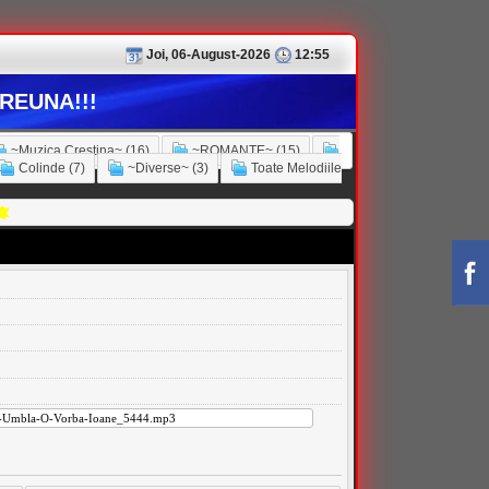
Joi, 06-August-2026
12:55
REUNA!!!
~Muzica Crestina~ (16)
~ROMANTE~ (15)
Colinde (7)
~Diverse~ (3)
Toate Melodiile