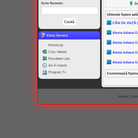
Scrie Numele:
D
Ultimele fişiere ad
CĂlit De ViaȚĂ 
Alexia Iuliana 
Extra Servicii
Alexia Iuliana 
Horoscop
Curs Valutar
Alexia Iuliana 
Rezultate Loto
Alexia Iuliana G
Azi în Istorie
Program Tv
Comentează fişier
Acasă
|
Useri