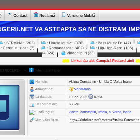
)
Contact
Reclamă
Versiune Mobilă
GERII.NET VA ASTEAPTA SA NE DISTRAM IMP
~STRAINA~ (203)
~House Music~ (376)
~Bass Music D~ (47)
~Cereri Muzica~ (7)
~Romaneasca~ (402)
~Hip-Hop-Rap~ (106)
(4.324)
Videoclipuri (23)
Linkul tău aici. Cumpără Reclamă aici!
ETRECERE~
>
Informaţii Fişier
Numele:
Violeta Constantin - Umbla O Vorba Ioane
Adăugat de:
MariaMaria
La data de:
10-Ian-2026
07:34
Descărcat de:
638 ori
Listă taguri:
violeta
,
constantin
,
umbla
,
o
,
vorba
,
ioane
Link către fişier: