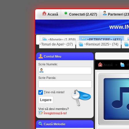
Acasă
Conectati (2.427)
Parteneri (23
www.IN
~Manele~ (1.859)
~PETRECERE~ (431)
~Tonuri de Apel~ (37)
~Remixuri 2025~ (74)
Contul Meu
Scrie Numele:
Acasă
>
~P
Scrie Parola:
Ţine-mă minte!
Vrei să devi membru?
Înregistrează-te
!
Caută Melodie