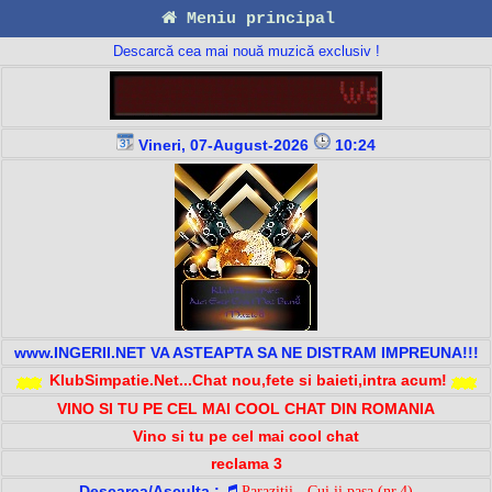
Meniu principal
Descarcă cea mai nouă muzică exclusiv !
Vineri, 07-August-2026
10:24
www.INGERII.NET VA ASTEAPTA SA NE DISTRAM IMPREUNA!!!
KlubSimpatie.Net...Chat nou,fete si baieti,intra acum!
VINO SI TU PE CEL MAI COOL CHAT DIN ROMANIA
Vino si tu pe cel mai cool chat
reclama 3
Descarca/Asculta :
Parazitii - Cui ii pasa (nr.4)