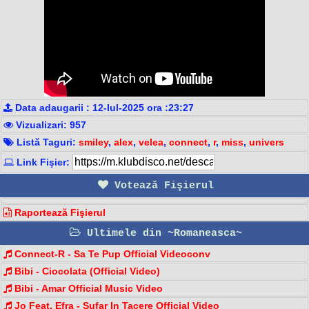
Data adaugarii : 12-Iul-2025 ora :23:27
Vizualizari: 957
Listă Taguri:
smiley
,
alex
,
velea
,
connect
,
r
,
miss
,
univers
Link Fişier:
Votează Fişierul
Raportează Fişierul
Ultimele din ~Romaneasca~
Connect-R - Sa Te Pup Official Videoconv
Bibi - Ciocolata (Official Video)
Bibi - Amar Official Music Video
Jo Feat. Efra - Sufar In Tacere Official Video