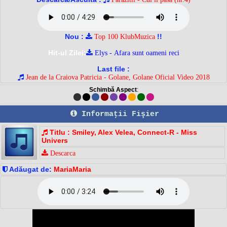
Nou :
!!
Top 100 KlubMuzica
Hit-ul Zilei:
Elys - Afara sunt oameni reci
Last file :
Jean de la Craiova Patricia - Golane, Golane Oficial Video 2018
Schimbă Aspect
:
Informaţii Fişier
Titlu : Smiley, Alex Velea, Connect-R - Miss
Univers
Descarca
Adăugat de:
MariaMaria