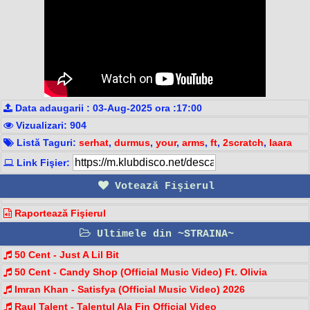
Data adaugarii : 03-Aug-2025 ora :17:00
Vizualizari: 904
Listă Taguri:
serhat
,
durmus
,
your
,
arms
,
ft
,
2scratch
,
laara
Link Fişier:
Votează Fişierul
Raportează Fişierul
Ultimele din ~STRAINA~
50 Cent - Just A Lil Bit
50 Cent - Candy Shop (Official Music Video) Ft. Olivia
Imran Khan - Satisfya (Official Music Video) 2026
Raul Talent - Talentul Ala Fin Official Video