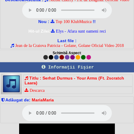
Nou :
!!
Top 100 KlubMuzica
Hit-ul Zilei:
Elys - Afara sunt oameni reci
Last file :
Jean de la Craiova Patricia - Golane, Golane Oficial Video 2018
Schimbă Aspect
:
Informaţii Fişier
Titlu : Serhat Durmus - Your Arms (Ft. 2scratch
Laara)
Descarca
Adăugat de:
MariaMaria