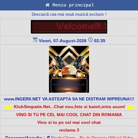
Meniu principal
Descarcă cea mai nouă muzică exclusiv !
Vineri, 07-August-2026
02:35
www.INGERII.NET VA ASTEAPTA SA NE DISTRAM IMPREUNA!!!
KlubSimpatie.Net...Chat nou,fete si baieti,intra acum!
VINO SI TU PE CEL MAI COOL CHAT DIN ROMANIA
Vino si tu pe cel mai cool chat
reclama 3
Descarca/Asculta :
Nicole Cherry - Pic de Dragoste Official Video