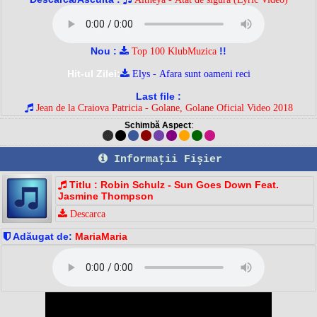
Nou :
!!
Top 100 KlubMuzica
Hit-ul Zilei:
Elys - Afara sunt oameni reci
Last file :
Jean de la Craiova Patricia - Golane, Golane Oficial Video 2018
Schimbă Aspect
:
Informaţii Fişier
Titlu : Robin Schulz - Sun Goes Down Feat.
Jasmine Thompson
Descarca
Adăugat de:
MariaMaria