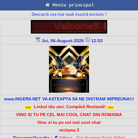
Meniu principal
Descarcă cea mai nouă muzică exclusiv !
Joi, 06-August-2026
12:53
www.INGERII.NET VA ASTEAPTA SA NE DISTRAM IMPREUNA!!!
Linkul tău aici. Cumpără Reclamă!
VINO SI TU PE CEL MAI COOL CHAT DIN ROMANIA
Vino si tu pe cel mai cool chat
reclama 3
Descarca/Asculta :
Altheya - Atat de sigura (Lyric Video)