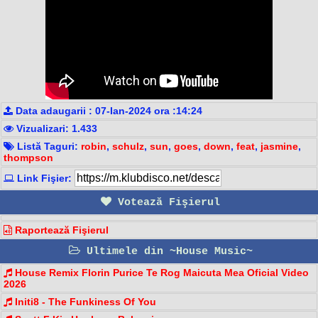
Data adaugarii : 07-Ian-2024 ora :14:24
Vizualizari: 1.433
Listă Taguri:
robin
,
schulz
,
sun
,
goes
,
down
,
feat
,
jasmine
,
thompson
Link Fişier:
Votează Fişierul
Raportează Fişierul
Ultimele din ~House Music~
House Remix Florin Purice Te Rog Maicuta Mea Oficial Video
2026
Initi8 - The Funkiness Of You