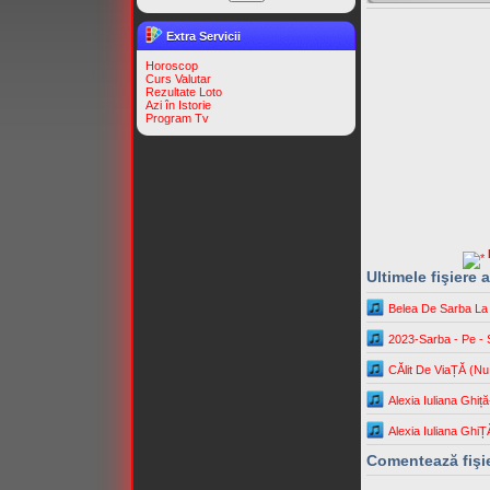
Extra Servicii
Horoscop
Curs Valutar
Rezultate Loto
Azi în Istorie
Program Tv
Ultimele fişiere
Belea De Sarba La
2023-Sarba - Pe - 
CĂlit De ViaȚĂ (Nu
Alexia Iuliana Ghi
Alexia Iuliana GhiȚ
Comentează fişi