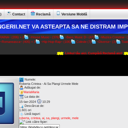
)
Contact
Reclamă
Versiune Mobilă
GERII.NET VA ASTEAPTA SA NE DISTRAM IMP
AINA~ (206) + 3
~House Music~ (376)
~Bass Music D~ (47)
~Muzica Crestina~ (
~Romaneasca~ (405) + 3
~Hip-Hop-Rap~ (106)
Colinde (7)
~Diverse~ (3)
Toate
Linkul tău aici. Cumpără Reclamă aici!
Numele:
Roberta Crintea - Ai Sa Plangi Urmele Mele
Adăugat de:
MariaMaria
La data de:
15-Ian-2024
10:29
Descărcat de:
1.601 ori
Listă taguri:
roberta
,
crintea
,
ai
,
sa
,
plangi
,
urmele
,
mele
Link către fişier: