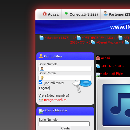
Acasă
Conectati (3.928)
Parteneri (23
www.IN
~Manele~ (1.877) + 18
~PETRECERE~ (433) + 2
~STR
2025~ (75) + 1
~Cereri Muzica~ (7)
Contul Meu
Acasă
>
Scrie Numele:
~PETRECERE~
>
Scrie Parola:
Informaţii Fişier
Ţine-mă minte!
Vrei să devi membru?
Înregistrează-te
!
Caută Melodie
Scrie Numele: