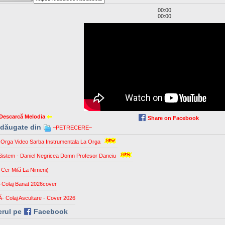
00:00
00:00
Descarcă Melodia
Share on Facebook
 adăugate din
~PETRECERE~
 Orga Video Sarba Instrumentala La Orga
Sistem - Daniel Negricea Domn Profesor Danciu
 Cer Milă La Nimeni)
ță-Colaj Banat 2026cover
Ă- Colaj Ascultare - Cover 2026
erul pe
Facebook