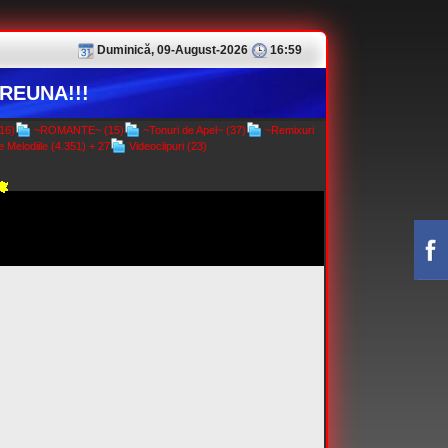
Duminică, 09-August-2026
16:59
REUNA!!!
16)
~ROMANTE~ (15)
~Tonuri de Apel~ (37)
~Remixuri
 Melodiile (4.351) + 27
Videoclipuri (23)