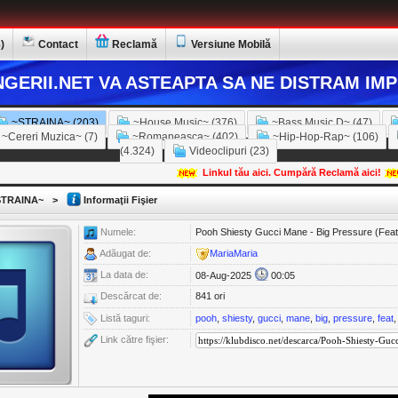
)
Contact
Reclamă
Versiune Mobilă
GERII.NET VA ASTEAPTA SA NE DISTRAM IMP
~STRAINA~ (203)
~House Music~ (376)
~Bass Music D~ (47)
~Cereri Muzica~ (7)
~Romaneasca~ (402)
~Hip-Hop-Rap~ (106)
(4.324)
Videoclipuri (23)
Linkul tău aici. Cumpără Reclamă aici!
TRAINA~
>
Informaţii Fişier
Numele:
Pooh Shiesty Gucci Mane - Big Pressure (Feat.
Adăugat de:
MariaMaria
La data de:
08-Aug-2025
00:05
Descărcat de:
841 ori
Listă taguri:
pooh
,
shiesty
,
gucci
,
mane
,
big
,
pressure
,
feat
Link către fişier: