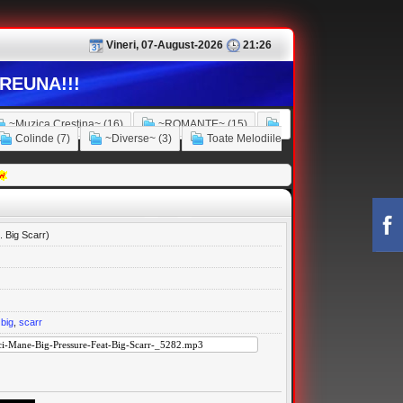
Vineri, 07-August-2026
21:26
REUNA!!!
~Muzica Crestina~ (16)
~ROMANTE~ (15)
Colinde (7)
~Diverse~ (3)
Toate Melodiile
 Big Scarr)
,
big
,
scarr