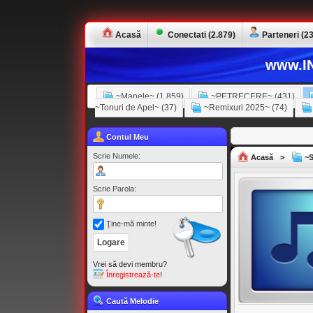
Acasă
Conectati (2.879)
Parteneri (23
www.IN
~Manele~ (1.859)
~PETRECERE~ (431)
~Tonuri de Apel~ (37)
~Remixuri 2025~ (74)
Contul Meu
Scrie Numele:
Acasă
>
~S
Scrie Parola:
Ţine-mă minte!
Vrei să devi membru?
Înregistrează-te
!
Caută Melodie