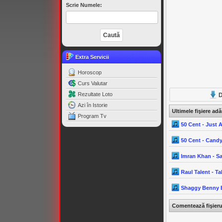
Scrie Numele:
Extra Servicii
Horoscop
Curs Valutar
Rezultate Loto
D
Azi în Istorie
Ultimele fişiere ad
Program Tv
50 Cent - Just A
50 Cent - Candy
Imran Khan - Sa
Raul Talent - Ta
Shaggy Benny Be
Comentează fişier