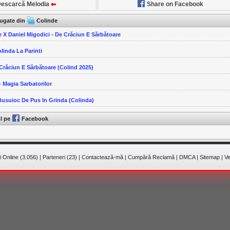
escarcă Melodia
Share on Facebook
ăugate din
Colinde
e X Daniel Migodici - De Crăciun E Sărbătoare
olinda La Parinti
 Crăciun E Sărbătoare (Colind 2025)
 Magia Sarbatorilor
Busuioc De Pus In Grinda (Colinda)
ul pe
Facebook
 Online (3.056)
|
Parteneri (23)
|
Contactează-mă
|
Cumpără Reclamă
|
DMCA
|
Sitemap
|
Ve