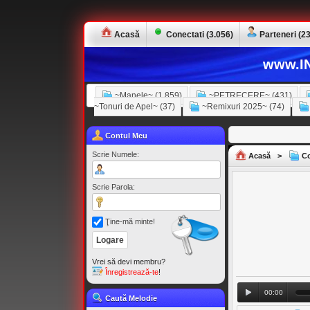
Acasă
Conectati (3.056)
Parteneri (23
www.IN
~Manele~ (1.859)
~PETRECERE~ (431)
~Tonuri de Apel~ (37)
~Remixuri 2025~ (74)
Contul Meu
Scrie Numele:
Acasă
>
Co
Scrie Parola:
Ţine-mă minte!
Vrei să devi membru?
Înregistrează-te
!
00:00
Caută Melodie