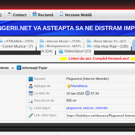
)
Contact
Reclamă
Versiune Mobilă
GERII.NET VA ASTEAPTA SA NE DISTRAM IMP
~STRAINA~ (203)
~House Music~ (376)
~Bass Music D~ (47)
~Cereri Muzica~ (7)
~Romaneasca~ (402)
~Hip-Hop-Rap~ (106)
(4.324)
Videoclipuri (23)
Linkul tău aici. Cumpără Reclamă aici!
linde
>
Informaţii Fişier
Numele:
Plugusorul (Interzis Minorilor)
Adăugat de:
MariaMaria
La data de:
10-Ian-2026
07:34
Descărcat de:
655 ori
Listă taguri:
plugusorul
,
interzis
,
minorilor
Link către fişier: