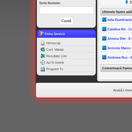
D
Scrie Numele:
Ultimele fişiere ad
Iulia Dumitrach
Catalina Ilie - C
Extra Servicii
Armina Sfei - E
Horoscop
Antonio Marcu -
Curs Valutar
Rezultate Loto
Andreea Rus - 
Azi în Istorie
Comentează fişier
Program Tv
Acasă
|
Useri