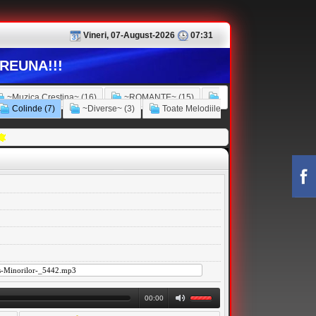
Vineri, 07-August-2026
07:31
REUNA!!!
~Muzica Crestina~ (16)
~ROMANTE~ (15)
Colinde (7)
~Diverse~ (3)
Toate Melodiile
00:00