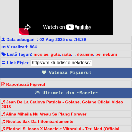
Data adaugarii : 02-Aug-2025 ora :16:39
Vizualizari: 864
Listă Taguri:
nicolae
,
guta
,
iarta
,
i
,
doamne
,
pe
,
nebuni
Link Fişier:
Votează Fişierul
Raportează Fişierul
Ultimele din ~Manele~
Jean De La Craiova Patricia - Golane, Golane Oficial Video
2018
Alina Mihaila Nu Vreau Sa Plang Forever
Nicolas Sax-Da-I Bombardamente
Florinel Si Ioana X Manelele Viitorului - Teri Meri (Official