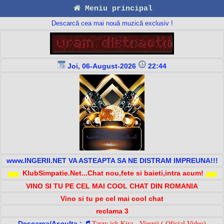
Meniu principal
Descarcă cea mai nouă muzică exclusiv !
Joi, 06-August-2026
22:44
www.INGERII.NET VA ASTEAPTA SA NE DISTRAM IMPREUNA!!!
KlubSimpatie.Net...Chat nou,fete si baieti,intra acum!
VINO SI TU PE CEL MAI COOL CHAT DIN ROMANIA
Vino si tu pe cel mai cool chat
reclama 3
Descarca/Asculta :
Tarzy ick Kira - Viespii ( Oficial Video)