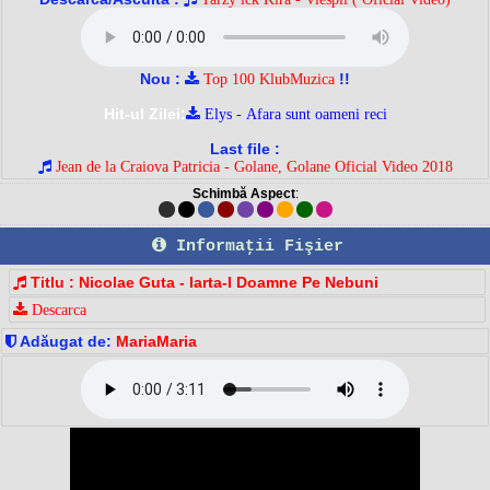
Nou :
!!
Top 100 KlubMuzica
Hit-ul Zilei:
Elys - Afara sunt oameni reci
Last file :
Jean de la Craiova Patricia - Golane, Golane Oficial Video 2018
Schimbă Aspect
:
Informaţii Fişier
Titlu : Nicolae Guta - Iarta-I Doamne Pe Nebuni
Descarca
Adăugat de:
MariaMaria