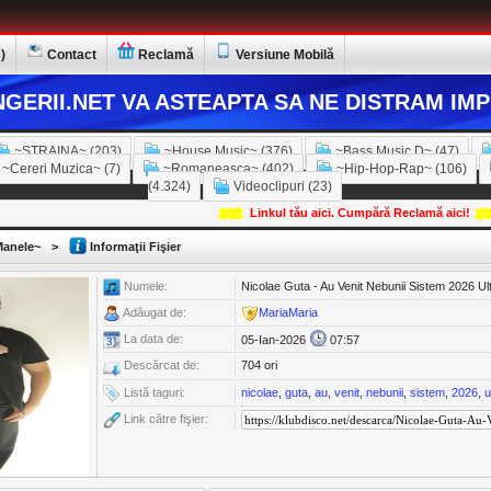
)
Contact
Reclamă
Versiune Mobilă
GERII.NET VA ASTEAPTA SA NE DISTRAM IMP
~STRAINA~ (203)
~House Music~ (376)
~Bass Music D~ (47)
~Cereri Muzica~ (7)
~Romaneasca~ (402)
~Hip-Hop-Rap~ (106)
(4.324)
Videoclipuri (23)
Linkul tău aici. Cumpără Reclamă aici!
anele~
>
Informaţii Fişier
Numele:
Nicolae Guta - Au Venit Nebunii Sistem 2026 Ul
Adăugat de:
MariaMaria
La data de:
05-Ian-2026
07:57
Descărcat de:
704 ori
Listă taguri:
nicolae
,
guta
,
au
,
venit
,
nebunii
,
sistem
,
2026
,
u
Link către fişier: