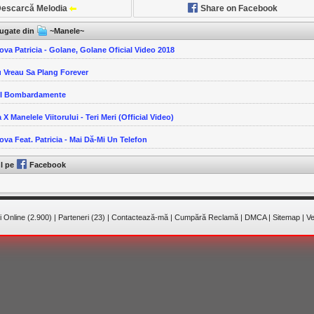
escarcă Melodia
Share on Facebook
ăugate din
~Manele~
ova Patricia - Golane, Golane Oficial Video 2018
u Vreau Sa Plang Forever
-I Bombardamente
 X Manelele Viitorului - Teri Meri (Official Video)
ova Feat. Patricia - Mai Dă-Mi Un Telefon
ul pe
Facebook
 Online (2.900)
|
Parteneri (23)
|
Contactează-mă
|
Cumpără Reclamă
|
DMCA
|
Sitemap
|
Ve