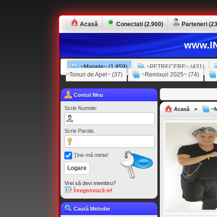
Acasă
Conectati (2.900)
Parteneri (23
www.IN
~Manele~ (1.859)
~PETRECERE~ (431)
~Tonuri de Apel~ (37)
~Remixuri 2025~ (74)
Contul Meu
Scrie Numele:
Acasă
>
~M
Scrie Parola:
Ţine-mă minte!
Vrei să devi membru?
Înregistrează-te
!
Caută Melodie