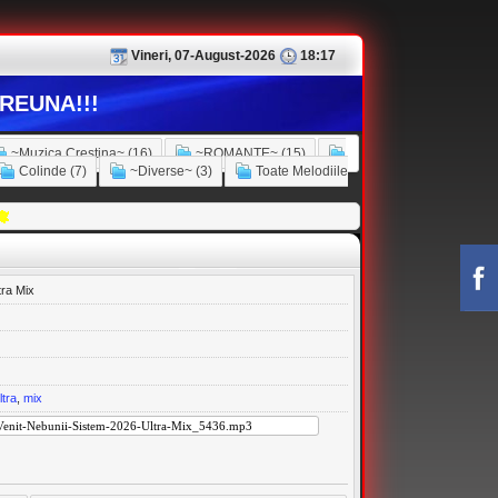
Vineri, 07-August-2026
18:17
REUNA!!!
~Muzica Crestina~ (16)
~ROMANTE~ (15)
Colinde (7)
~Diverse~ (3)
Toate Melodiile
tra Mix
ltra
,
mix