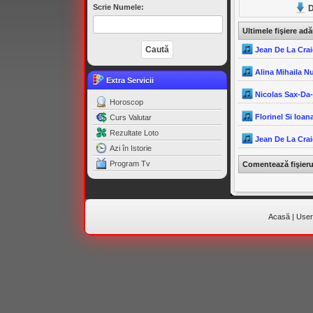
Scrie Numele:
D
Ultimele fişiere ad
Jean De La Crai
Alina Mihaila N
Extra Servicii
Nicolas Sax-Da
Horoscop
Florinel Si Ioana
Curs Valutar
Rezultate Loto
Jean De La Crai
Azi în Istorie
Program Tv
Comentează fişier
Acasă
|
Useri