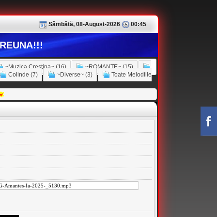
Sâmbâtă, 08-August-2026
00:45
REUNA!!!
~Muzica Crestina~ (16)
~ROMANTE~ (15)
Colinde (7)
~Diverse~ (3)
Toate Melodiile