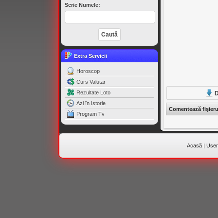
Scrie Numele:
Extra Servicii
Horoscop
Curs Valutar
Rezultate Loto
D
Azi în Istorie
Comentează fişier
Program Tv
Acasă
|
Useri