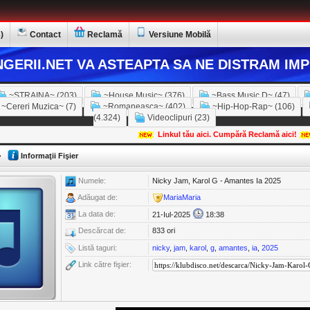
)
Contact
Reclamă
Versiune Mobilă
GERII.NET VA ASTEAPTA SA NE DISTRAM IMP
~STRAINA~ (203)
~House Music~ (376)
~Bass Music D~ (47)
~Cereri Muzica~ (7)
~Romaneasca~ (402)
~Hip-Hop-Rap~ (106)
(4.324)
Videoclipuri (23)
Linkul tău aici. Cumpără Reclamă aici!
>
Informaţii Fişier
Numele:
Nicky Jam, Karol G - Amantes Ia 2025 ️
Adăugat de:
MariaMaria
La data de:
21-Iul-2025
18:38
Descărcat de:
833 ori
Listă taguri:
nicky
,
jam
,
karol
,
g
,
amantes
,
ia
,
2025
Link către fişier: