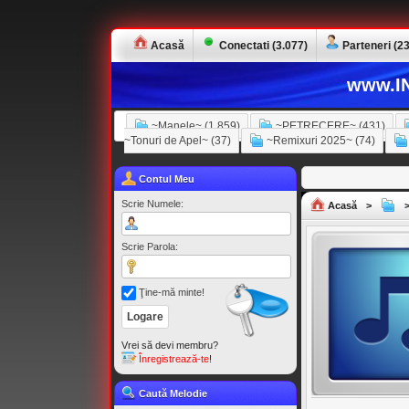
Acasă
Conectati (3.077)
Parteneri (23
www.IN
~Manele~ (1.859)
~PETRECERE~ (431)
~Tonuri de Apel~ (37)
~Remixuri 2025~ (74)
Contul Meu
Scrie Numele:
Acasă
>
Scrie Parola:
Ţine-mă minte!
Vrei să devi membru?
Înregistrează-te
!
Caută Melodie