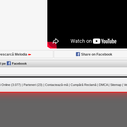
escarcă Melodia
Share on Facebook
ul pe
Facebook
 Online (3.077)
|
Parteneri (23)
|
Contactează-mă
|
Cumpără Reclamă
|
DMCA
|
Sitemap
|
Ve