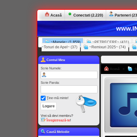
Acasă
Conectati (2.220)
Parteneri (23
www.IN
~Manele~ (1.859)
~PETRECERE~ (431)
~Tonuri de Apel~ (37)
~Remixuri 2025~ (74)
Contul Meu
Scrie Numele:
Acasă
>
~M
Scrie Parola:
Ţine-mă minte!
Vrei să devi membru?
Înregistrează-te
!
Caută Melodie