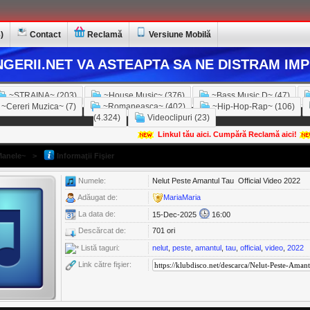
)
Contact
Reclamă
Versiune Mobilă
GERII.NET VA ASTEAPTA SA NE DISTRAM IMP
~STRAINA~ (203)
~House Music~ (376)
~Bass Music D~ (47)
~Cereri Muzica~ (7)
~Romaneasca~ (402)
~Hip-Hop-Rap~ (106)
(4.324)
Videoclipuri (23)
Linkul tău aici. Cumpără Reclamă aici!
anele~
>
Informaţii Fişier
Numele:
Nelut Peste Amantul Tau ️ Official Video 2022
Adăugat de:
MariaMaria
La data de:
15-Dec-2025
16:00
Descărcat de:
701 ori
Listă taguri:
nelut
,
peste
,
amantul
,
tau
,
official
,
video
,
2022
Link către fişier: