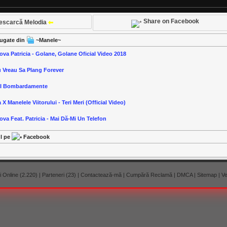
Share on Facebook
escarcă Melodia
ăugate din
~Manele~
ova Patricia - Golane, Golane Oficial Video 2018
u Vreau Sa Plang Forever
-I Bombardamente
 X Manelele Viitorului - Teri Meri (Official Video)
ova Feat. Patricia - Mai Dă-Mi Un Telefon
ul pe
Facebook
 Online (2.220)
|
Parteneri (23)
|
Contactează-mă
|
Cumpără Reclamă
|
DMCA
|
Sitemap
|
Ve