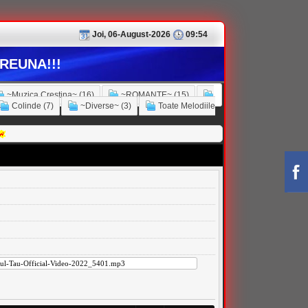
Joi, 06-August-2026
09:54
REUNA!!!
~Muzica Crestina~ (16)
~ROMANTE~ (15)
Colinde (7)
~Diverse~ (3)
Toate Melodiile