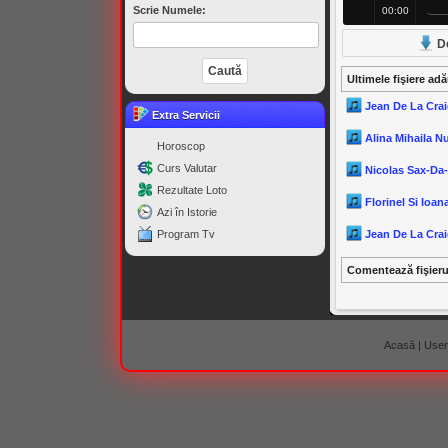
Scrie Numele:
00:00
D
Ultimele fişiere ad
Jean De La Crai
Extra Servicii
Alina Mihaila N
Horoscop
Curs Valutar
Nicolas Sax-Da
Rezultate Loto
Florinel Si Ioana
Azi în Istorie
Program Tv
Jean De La Crai
Comentează fişier
Acasă
|
Useri