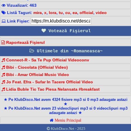
Vizualizari: 463
Listă Taguri:
mira
,
x
,
lora
,
tu
,
cu
,
ea
,
official
,
video
Link Fişier:
Votează Fişierul
Raportează Fişierul
Ultimele din ~Romaneasca~
Connect-R - Sa Te Pup Official Videoconv
Bibi - Ciocolata (Official Video)
Bibi - Amar Official Music Video
Jo Feat. Efra - Sufar In Tacere Official Video
Lidia Buble Tic Tac Piesa Nelansata #breakfast
★ Pe KlubDisco.Net avem 4324 fisiere mp3 si 0 mp3 adaugate astazi
★
★ Pe KlubDisco.Net avem 23 videoclipuri mp3 si 0 videoclipuri mp3
adaugate astazi ★
Meniu Principal
KlubDisco.Net - 2025