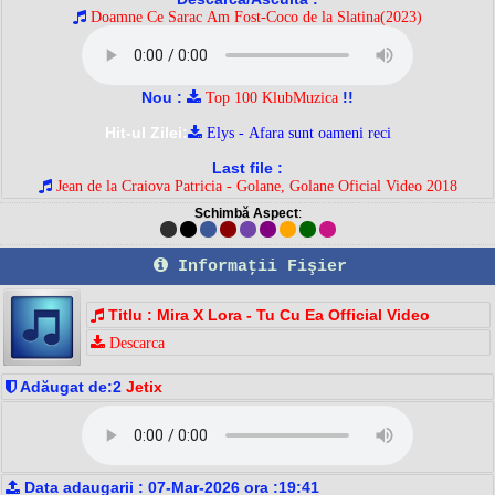
Doamne Ce Sarac Am Fost-Coco de la Slatina(2023)
Nou :
!!
Top 100 KlubMuzica
Hit-ul Zilei:
Elys - Afara sunt oameni reci
Last file :
Jean de la Craiova Patricia - Golane, Golane Oficial Video 2018
Schimbă Aspect
:
Informaţii Fişier
Titlu : Mira X Lora - Tu Cu Ea Official Video
Descarca
Adăugat de:2
Jetix
Data adaugarii : 07-Mar-2026 ora :19:41