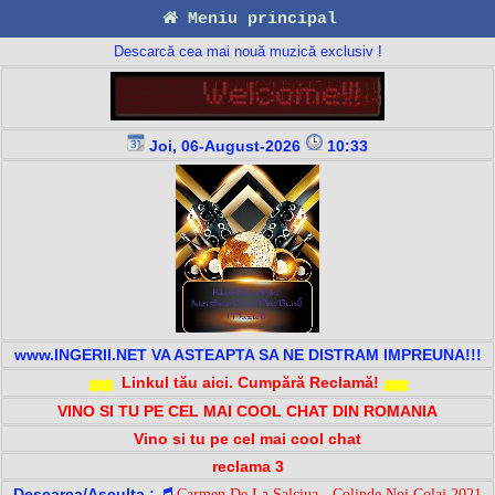
Meniu principal
Descarcă cea mai nouă muzică exclusiv !
Joi, 06-August-2026
10:33
www.INGERII.NET VA ASTEAPTA SA NE DISTRAM IMPREUNA!!!
Linkul tău aici. Cumpără Reclamă!
VINO SI TU PE CEL MAI COOL CHAT DIN ROMANIA
Vino si tu pe cel mai cool chat
reclama 3
Descarca/Asculta :
Carmen De La Salciua - Colinde Noi Colaj 2021