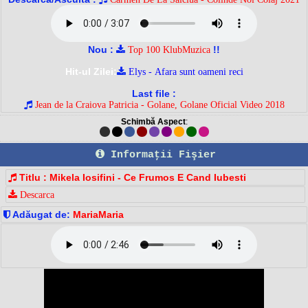
Nou :
!!
Top 100 KlubMuzica
Hit-ul Zilei:
Elys - Afara sunt oameni reci
Last file :
Jean de la Craiova Patricia - Golane, Golane Oficial Video 2018
Schimbă Aspect
:
Informaţii Fişier
Titlu : Mikela Iosifini - Ce Frumos E Cand Iubesti
Descarca
Adăugat de:
MariaMaria