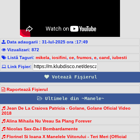
Data adaugarii : 31-Iul-2025 ora :17:49
Vizualizari: 872
Listă Taguri:
mikela
,
iosifini
,
ce
,
frumos
,
e
,
cand
,
iubesti
Link Fişier:
Votează Fişierul
Raportează Fişierul
Ultimele din ~Manele~
Jean De La Craiova Patricia - Golane, Golane Oficial Video
2018
Alina Mihaila Nu Vreau Sa Plang Forever
Nicolas Sax-Da-I Bombardamente
Florinel Si Ioana X Manelele Viitorului - Teri Meri (Official