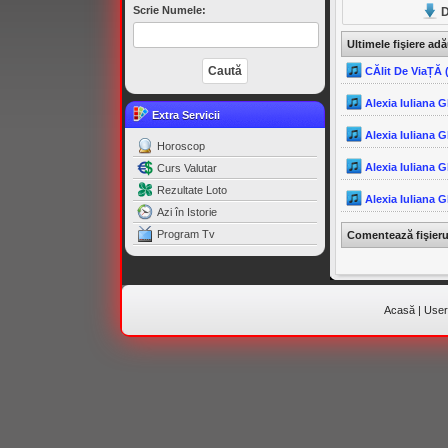
Scrie Numele:
D
Ultimele fişiere ad
CĂlit De ViaȚĂ 
Alexia Iuliana 
Extra Servicii
Alexia Iuliana 
Horoscop
Alexia Iuliana 
Curs Valutar
Rezultate Loto
Alexia Iuliana G
Azi în Istorie
Program Tv
Comentează fişier
Acasă
|
Useri