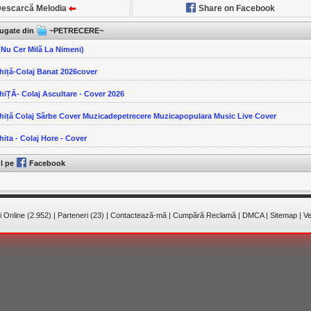
escarcă Melodia
Share on Facebook
ăugate din
~PETRECERE~
(Nu Cer Milă La Nimeni)
Ghiță-Colaj Banat 2026cover
GhiȚĂ- Colaj Ascultare - Cover 2026
Ghiță Colaj Sârbe Cover Muzicadepetrecere Muzicapopulara Music Live Cover
hita - Colaj Hore - Cover
ul pe
Facebook
 Online (2.952)
|
Parteneri (23)
|
Contactează-mă
|
Cumpără Reclamă
|
DMCA
|
Sitemap
|
Ve