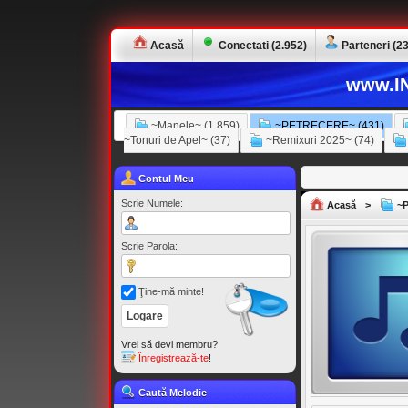
Acasă
Conectati (2.952)
Parteneri (23
www.IN
~Manele~ (1.859)
~PETRECERE~ (431)
~Tonuri de Apel~ (37)
~Remixuri 2025~ (74)
Contul Meu
Scrie Numele:
Acasă
>
~P
Scrie Parola:
Ţine-mă minte!
Vrei să devi membru?
Înregistrează-te
!
Caută Melodie