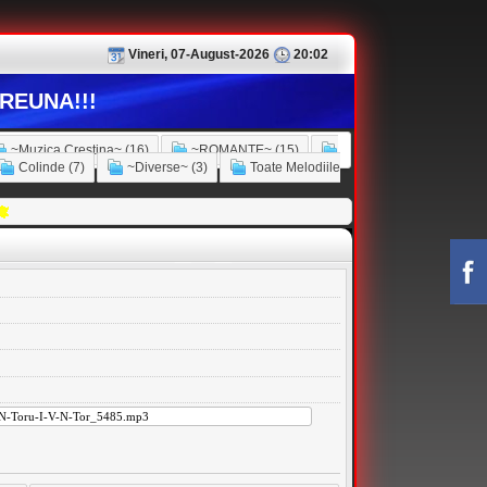
Vineri, 07-August-2026
20:02
REUNA!!!
~Muzica Crestina~ (16)
~ROMANTE~ (15)
Colinde (7)
~Diverse~ (3)
Toate Melodiile