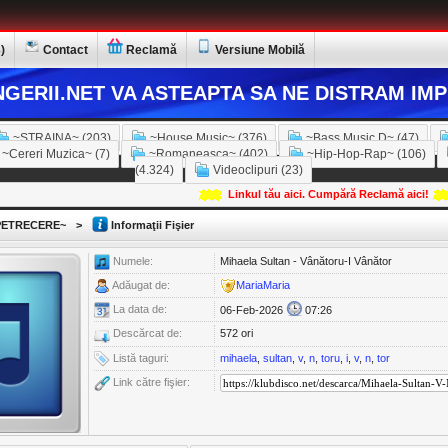
)
Contact
Reclamă
Versiune Mobilă
GERII.NET VA ASTEAPTA SA NE DISTRAM IMP
~STRAINA~ (203)
~House Music~ (376)
~Bass Music D~ (47)
~Cereri Muzica~ (7)
~Romaneasca~ (402)
~Hip-Hop-Rap~ (106)
(4.324)
Videoclipuri (23)
Linkul tău aici. Cumpără Reclamă aici!
ETRECERE~
>
Informaţii Fişier
Numele:
Mihaela Sultan - Vânătoru-I Vânător
Adăugat de:
MariaMaria
La data de:
06-Feb-2026
07:26
Descărcat de:
572 ori
Listă taguri:
mihaela
,
sultan
,
v
,
n
,
toru
,
i
,
v
,
n
,
tor
Link către fişier: