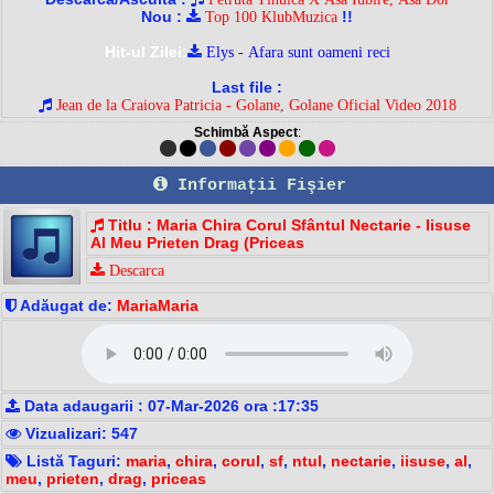
Nou :
!!
Top 100 KlubMuzica
Hit-ul Zilei:
Elys - Afara sunt oameni reci
Last file :
Jean de la Craiova Patricia - Golane, Golane Oficial Video 2018
Schimbă Aspect
:
Informaţii Fişier
Titlu : Maria Chira Corul Sfântul Nectarie - Iisuse
Al Meu Prieten Drag (Priceas
Descarca
Adăugat de:
MariaMaria
Data adaugarii : 07-Mar-2026 ora :17:35
Vizualizari: 547
Listă Taguri:
maria
,
chira
,
corul
,
sf
,
ntul
,
nectarie
,
iisuse
,
al
,
meu
,
prieten
,
drag
,
priceas