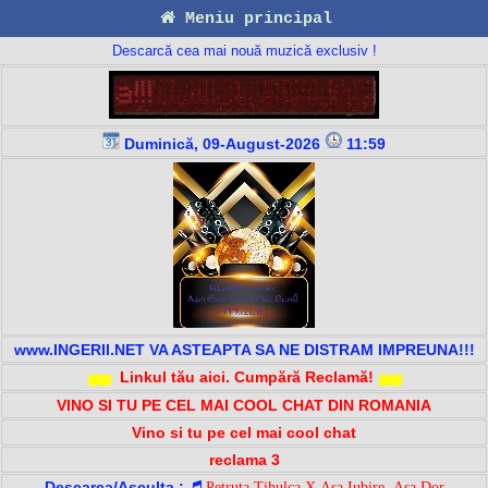
Meniu principal
Descarcă cea mai nouă muzică exclusiv !
Duminică, 09-August-2026
11:59
www.INGERII.NET VA ASTEAPTA SA NE DISTRAM IMPREUNA!!!
Linkul tău aici. Cumpără Reclamă!
VINO SI TU PE CEL MAI COOL CHAT DIN ROMANIA
Vino si tu pe cel mai cool chat
reclama 3
Descarca/Asculta :
Petruta Tihulca X Asa Iubire, Asa Dor