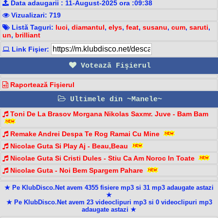
Data adaugarii : 11-August-2025 ora :09:38
Vizualizari: 719
Listă Taguri:
luci
,
diamantul
,
elys
,
feat
,
susanu
,
cum
,
saruti
,
un
,
brilliant
Link Fişier:
Votează Fişierul
Raportează Fişierul
Ultimele din ~Manele~
Toni De La Brasov Morgana Nikolas Saxmr. Juve - Bam Bam️
Remake Andrei Despa Te Rog Ramai Cu Mine
Nicolae Guta Si Play Aj - Beau,Beau
Nicolae Guta Si Cristi Dules - Stiu Ca Am Noroc In Toate
Nicolae Guta - Noi Bem Spargem Pahare
★ Pe KlubDisco.Net avem 4355 fisiere mp3 si 31 mp3 adaugate astazi
★
★ Pe KlubDisco.Net avem 23 videoclipuri mp3 si 0 videoclipuri mp3
adaugate astazi ★