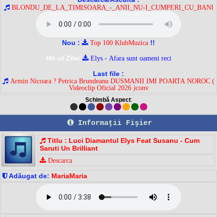
BLONDU_DE_LA_TIMISOARA_-_ANII_NU-I_CUMPERI_CU_BANI
Nou :
!!
Top 100 KlubMuzica
Hit-ul Zilei:
Elys - Afara sunt oameni reci
Last file :
Armin Nicoara ? Petrica Brundeanu DUSMANII IMI POARTA NOROC (
Videoclip Oficial 2026 )conv
Schimbă Aspect
:
Informaţii Fişier
Titlu : Luci Diamantul Elys Feat Susanu - Cum
Saruti Un Brilliant
Descarca
Adăugat de:
MariaMaria