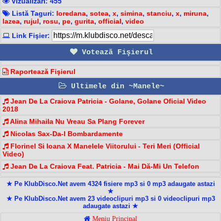
Vizualizari: 455
Listă Taguri:
loredana
,
sotea
,
x
,
simina
,
stanciu
,
x
,
miruna
,
lazea
,
rujul
,
rosu
,
pe
,
gurita
,
official
,
video
Link Fişier:
Votează Fişierul
Raportează Fişierul
Ultimele din ~Manele~
Jean De La Craiova Patricia - Golane, Golane Oficial Video
2018
Alina Mihaila Nu Vreau Sa Plang Forever
Nicolas Sax-Da-I Bombardamente
Florinel Si Ioana X Manelele Viitorului - Teri Meri (Official
Video)
Jean De La Craiova Feat. Patricia - Mai Dă-Mi Un Telefon
★ Pe KlubDisco.Net avem 4324 fisiere mp3 si 0 mp3 adaugate astazi
★
★ Pe KlubDisco.Net avem 23 videoclipuri mp3 si 0 videoclipuri mp3
adaugate astazi ★
Meniu Principal