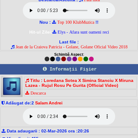
Nou :
!!
Top 100 KlubMuzica
Hit-ul Zilei:
Elys - Afara sunt oameni reci
Last file :
Jean de la Craiova Patricia - Golane, Golane Oficial Video 2018
Schimbă Aspect
:
Informaţii Fişier
Titlu : Loredana Sotea X Simina Stanciu X Miruna
Lazea - Rujul Rosu Pe Gurita (Official Video)
Descarca
Adăugat de:2
Salam Andrei
Data adaugarii : 02-Mar-2026 ora :20:26