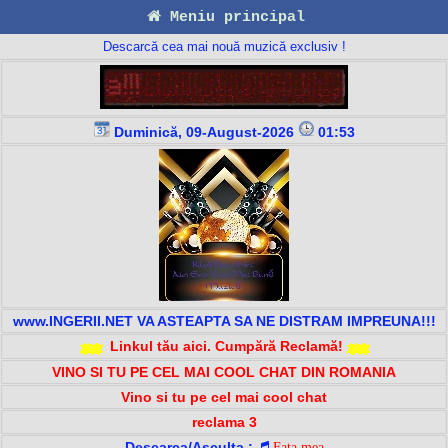
Meniu principal
Descarcă cea mai nouă muzică exclusiv !
Duminică, 09-August-2026
01:53
www.INGERII.NET VA ASTEAPTA SA NE DISTRAM IMPREUNA!!!
Linkul tău aici. Cumpără Reclamă!
VINO SI TU PE CEL MAI COOL CHAT DIN ROMANIA
Vino si tu pe cel mai cool chat
reclama 3
Descarca/Asculta :
Fata mea