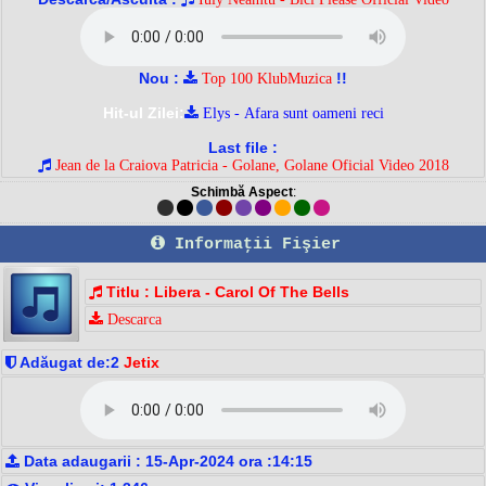
Nou :
!!
Top 100 KlubMuzica
Hit-ul Zilei:
Elys - Afara sunt oameni reci
Last file :
Jean de la Craiova Patricia - Golane, Golane Oficial Video 2018
Schimbă Aspect
:
Informaţii Fişier
Titlu : Libera - Carol Of The Bells
Descarca
Adăugat de:2
Jetix
Data adaugarii : 15-Apr-2024 ora :14:15