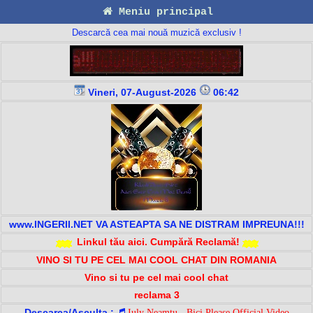
Meniu principal
Descarcă cea mai nouă muzică exclusiv !
Vineri, 07-August-2026
06:42
www.INGERII.NET VA ASTEAPTA SA NE DISTRAM IMPREUNA!!!
Linkul tău aici. Cumpără Reclamă!
VINO SI TU PE CEL MAI COOL CHAT DIN ROMANIA
Vino si tu pe cel mai cool chat
reclama 3
Descarca/Asculta :
Iuly Neamtu - Bici Please Official Video