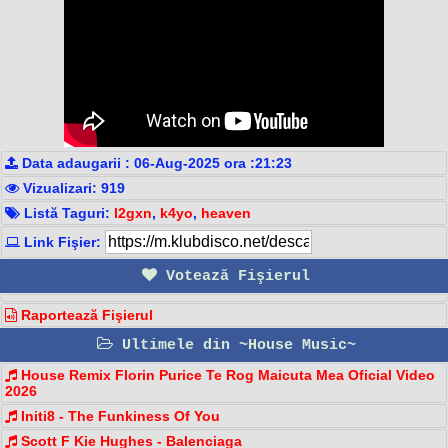
Data adaugarii : 06-Aug-2025 ora :21:23
Vizualizari: 919
Listă Taguri:
l2gxn
,
k4yo
,
heaven
Link Fişier:
Votează Fişierul
Raportează Fişierul
Ultimele din ~House Music~
House Remix Florin Purice Te Rog Maicuta Mea Oficial Video
2026
Initi8 - The Funkiness Of You
Scott F Kie Hughes - Balenciaga