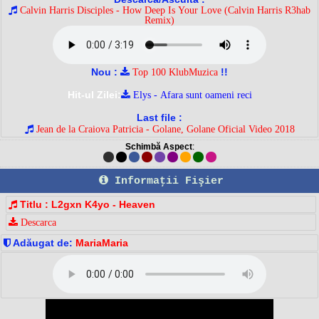
Calvin Harris Disciples - How Deep Is Your Love (Calvin Harris R3hab
Remix)
Nou :
!!
Top 100 KlubMuzica
Hit-ul Zilei:
Elys - Afara sunt oameni reci
Last file :
Jean de la Craiova Patricia - Golane, Golane Oficial Video 2018
Schimbă Aspect
:
Informaţii Fişier
Titlu : L2gxn K4yo - Heaven
Descarca
Adăugat de:
MariaMaria