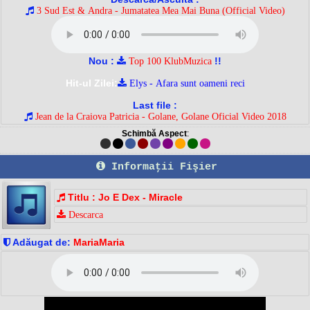
3 Sud Est & Andra - Jumatatea Mea Mai Buna (Official Video)
Nou :
!!
Top 100 KlubMuzica
Hit-ul Zilei:
Elys - Afara sunt oameni reci
Last file :
Jean de la Craiova Patricia - Golane, Golane Oficial Video 2018
Schimbă Aspect
:
Informaţii Fişier
Titlu : Jo E Dex - Miracle
Descarca
Adăugat de:
MariaMaria