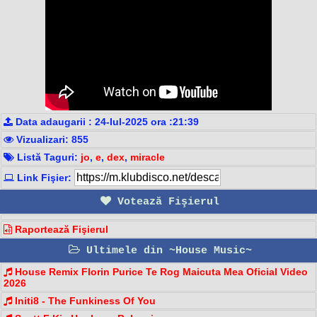
Data adaugarii : 24-Iul-2025 ora :21:39
Vizualizari: 855
Listă Taguri:
jo
,
e
,
dex
,
miracle
Link Fişier:
Votează Fişierul
Raportează Fişierul
Ultimele din ~House Music~
House Remix Florin Purice Te Rog Maicuta Mea Oficial Video
2026
Initi8 - The Funkiness Of You