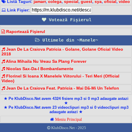
Listă Taguri:
jamarr
,
colega
,
special
,
guest
,
sya
,
oficial
,
video
Link Fişier:
Votează Fişierul
Raportează Fişierul
Ultimele din ~Manele~
Jean De La Craiova Patricia - Golane, Golane Oficial Video
2018
Alina Mihaila Nu Vreau Sa Plang Forever
Nicolas Sax-Da-I Bombardamente
Florinel Si Ioana X Manelele Viitorului - Teri Meri (Official
Video)
Jean De La Craiova Feat. Patricia - Mai Dă-Mi Un Telefon
★ Pe KlubDisco.Net avem 4324 fisiere mp3 si 0 mp3 adaugate astazi
★
★ Pe KlubDisco.Net avem 23 videoclipuri mp3 si 0 videoclipuri mp3
adaugate astazi ★
Meniu Principal
KlubDisco.Net - 2025