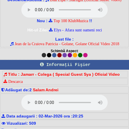
Nou :
!!
Top 100 KlubMuzica
Hit-ul Zilei:
Elys - Afara sunt oameni reci
Last file :
Jean de la Craiova Patricia - Golane, Golane Oficial Video 2018
Schimbă Aspect
:
Informaţii Fişier
Titlu : Jamarr - Colega ( Special Guest Sya ) Oficial Video
Descarca
Adăugat de:2
Salam Andrei
Data adaugarii : 02-Mar-2026 ora :20:25
Vizualizari: 509