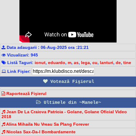
Data adaugarii : 06-Aug-2025 ora :21:21
Vizualizari: 945
Listă Taguri:
ionut
,
eduardo
,
m
,
as
,
lega
,
cu
,
lanturi
,
de
,
tine
Link Fişier:
Votează Fişierul
Raportează Fişierul
Ultimele din ~Manele~
Jean De La Craiova Patricia - Golane, Golane Oficial Video
2018
Alina Mihaila Nu Vreau Sa Plang Forever
Nicolas Sax-Da-I Bombardamente