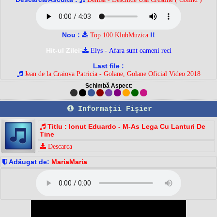
Nou :
!!
Top 100 KlubMuzica
Hit-ul Zilei:
Elys - Afara sunt oameni reci
Last file :
Jean de la Craiova Patricia - Golane, Golane Oficial Video 2018
Schimbă Aspect
:
Informaţii Fişier
Titlu : Ionut Eduardo - M-As Lega Cu Lanturi De
Tine
Descarca
Adăugat de:
MariaMaria