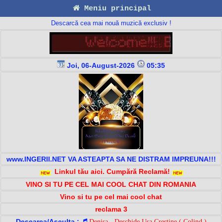
Meniu principal
Descarcă cea mai nouă muzică exclusiv !
Joi, 06-August-2026
05:35
www.INGERII.NET VA ASTEAPTA SA NE DISTRAM IMPREUNA!!!
Linkul tău aici. Cumpără Reclamă!
VINO SI TU PE CEL MAI COOL CHAT DIN ROMANIA
Vino si tu pe cel mai cool chat
reclama 3
Descarca/Asculta :
Denisa - Deschide Usa Crestine ( Colind )