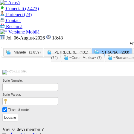
Acasă
Conectati (2.473)
Parteneri (23)
Contact
Reclamă
Versiune Mobilă
Joi, 06-August-2026
18:48
w
~Manele~ (1.859)
~PETRECERE~ (431)
~STRAINA~ (203)
(74)
~Cereri Muzica~ (7)
~Romaneasc
Contul Meu
Scrie Numele:
Scrie Parola:
Ţine-mă minte!
Vrei să devi membru?