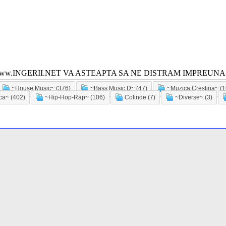
ww.INGERII.NET VA ASTEAPTA SA NE DISTRAM IMPREUNA!
~House Music~ (376)
~Bass Music D~ (47)
~Muzica Crestina~ (1
a~ (402)
~Hip-Hop-Rap~ (106)
Colinde (7)
~Diverse~ (3)