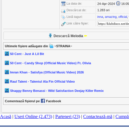
La data de:
24-Apr-2024
16:05
Descărcat de:
1.283 ori
Listă taguri:
inna
,
amazing
,
official
,
Link către fişier:
Descarcă Melodia
Ultimele fişiere adăugate din
~STRAINA~
50 Cent - Just A Lil Bit
50 Cent - Candy Shop (Official Music Video) Ft. Olivia
Imran Khan - Satisfya (Official Music Video) 2026
Raul Talent - Talentul Ala Fin Official Video
Shaggy Benny Benassi - Wild Satisfaction Deejay Killer Remix
Comentează fişierul pe
Facebook
Acasă
|
Useri Online (2.473)
|
Parteneri (23)
|
Contactează-mă
|
Cumpăr