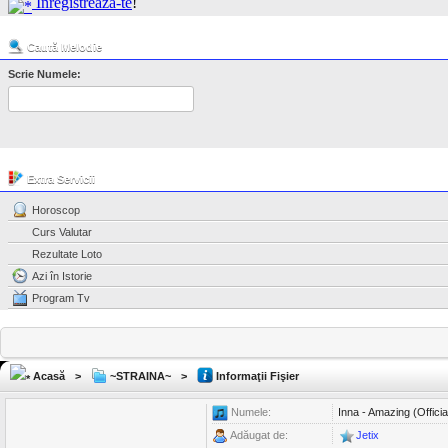
Înregistrează-te
!
Caută Melodie
Scrie Numele:
Extra Servicii
Horoscop
Curs Valutar
Rezultate Loto
Azi în Istorie
Program Tv
Acasă
>
~STRAINA~
>
Informaţii Fişier
Numele:
Inna - Amazing (Officia
Adăugat de:
Jetix