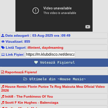
Data adaugarii : 03-Aug-2025 ora :09:49
Vizualizari: 855
Listă Taguri:
illintent
,
daydreaming
Link Fişier:
Votează Fişierul
Raportează Fişierul
Ultimele din ~House Music~
House Remix Florin Purice Te Rog Maicuta Mea Oficial Video
2026
Initi8 - The Funkiness Of You
Scott F Kie Hughes - Balenciaga