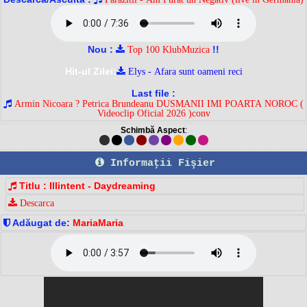
Nou :
!!
Top 100 KlubMuzica
Hit-ul Zilei:
Elys - Afara sunt oameni reci
Last file :
Armin Nicoara ? Petrica Brundeanu DUSMANII IMI POARTA NOROC (
Videoclip Oficial 2026 )conv
Schimbă Aspect
:
Informaţii Fişier
Titlu : Illintent - Daydreaming
Descarca
Adăugat de:
MariaMaria