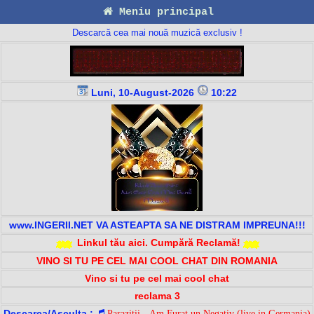
Meniu principal
Descarcă cea mai nouă muzică exclusiv !
Luni, 10-August-2026
10:22
www.INGERII.NET VA ASTEAPTA SA NE DISTRAM IMPREUNA!!!
Linkul tău aici. Cumpără Reclamă!
VINO SI TU PE CEL MAI COOL CHAT DIN ROMANIA
Vino si tu pe cel mai cool chat
reclama 3
Descarca/Asculta :
Parazitii - Am Furat un Negativ (live in Germania)