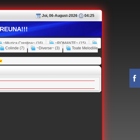
Joi, 06-August-2026
04:25
REUNA!!!
~Muzica Crestina~ (16)
~ROMANTE~ (15)
Colinde (7)
~Diverse~ (3)
Toate Melodiile