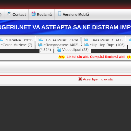
)
Contact
Reclamă
Versiune Mobilă
GERII.NET VA ASTEAPTA SA NE DISTRAM IMP
~STRAINA~ (203)
~House Music~ (376)
~Bass Music D~ (47)
~Cereri Muzica~ (7)
~Romaneasca~ (402)
~Hip-Hop-Rap~ (106)
(4.324)
Videoclipuri (23)
Linkul tău aici. Cumpără Reclamă aici!
Acest fişier nu există!