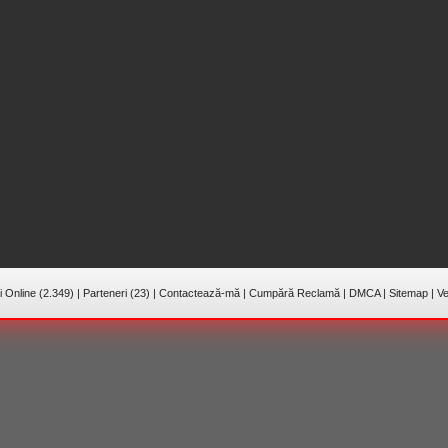
 Online (2.349)
|
Parteneri (23)
|
Contactează-mă
|
Cumpără Reclamă
|
DMCA
|
Sitemap
|
Ve