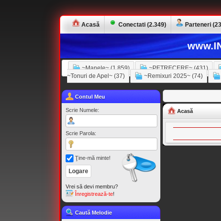
Acasă
Conectati (2.349)
Parteneri (23
www.IN
~Manele~ (1.859)
~PETRECERE~ (431)
~Tonuri de Apel~ (37)
~Remixuri 2025~ (74)
Contul Meu
Scrie Numele:
Acasă
Scrie Parola:
Ţine-mă minte!
Vrei să devi membru?
Înregistrează-te
!
Caută Melodie