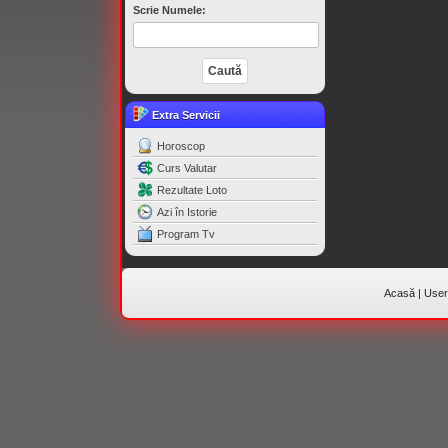
Scrie Numele:
Extra Servicii
Horoscop
Curs Valutar
Rezultate Loto
Azi în Istorie
Program Tv
Acasă
|
Useri