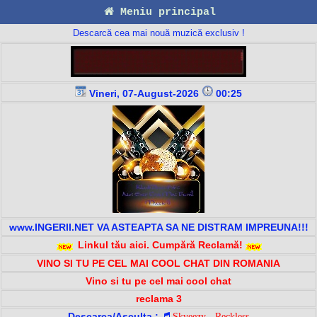
Meniu principal
Descarcă cea mai nouă muzică exclusiv !
Vineri, 07-August-2026
00:25
www.INGERII.NET VA ASTEAPTA SA NE DISTRAM IMPREUNA!!!
Linkul tău aici. Cumpără Reclamă!
VINO SI TU PE CEL MAI COOL CHAT DIN ROMANIA
Vino si tu pe cel mai cool chat
reclama 3
Descarca/Asculta :
Skveezy - Reckless