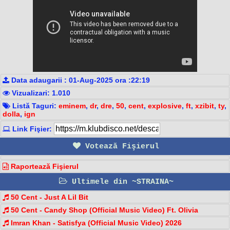
Data adaugarii : 01-Aug-2025 ora :22:19
Vizualizari: 1.010
Listă Taguri:
eminem
,
dr
,
dre
,
50
,
cent
,
explosive
,
ft
,
xzibit
,
ty
,
dolla
,
ign
Link Fişier:
Votează Fişierul
Raportează Fişierul
Ultimele din ~STRAINA~
50 Cent - Just A Lil Bit
50 Cent - Candy Shop (Official Music Video) Ft. Olivia
Imran Khan - Satisfya (Official Music Video) 2026