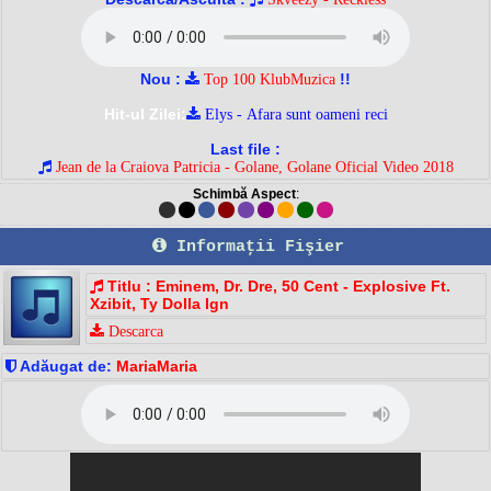
Nou :
!!
Top 100 KlubMuzica
Hit-ul Zilei:
Elys - Afara sunt oameni reci
Last file :
Jean de la Craiova Patricia - Golane, Golane Oficial Video 2018
Schimbă Aspect
:
Informaţii Fişier
Titlu : Eminem, Dr. Dre, 50 Cent - Explosive Ft.
Xzibit, Ty Dolla Ign
Descarca
Adăugat de:
MariaMaria