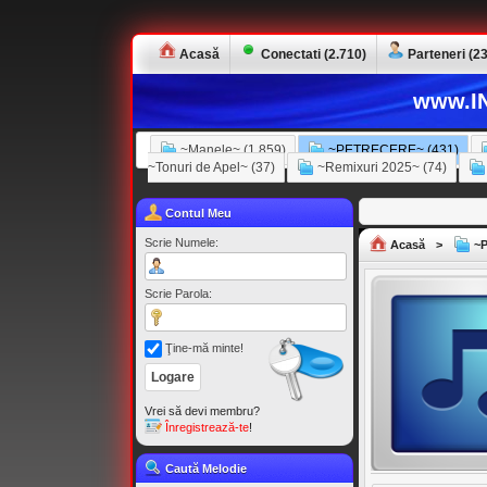
Acasă
Conectati (2.710)
Parteneri (23
www.IN
~Manele~ (1.859)
~PETRECERE~ (431)
~Tonuri de Apel~ (37)
~Remixuri 2025~ (74)
Contul Meu
Scrie Numele:
Acasă
>
~P
Scrie Parola:
Ţine-mă minte!
Vrei să devi membru?
Înregistrează-te
!
Caută Melodie