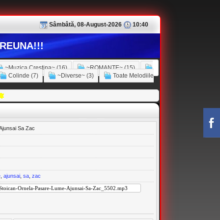
Sâmbâtă, 08-August-2026
10:40
REUNA!!!
~Muzica Crestina~ (16)
~ROMANTE~ (15)
Colinde (7)
~Diverse~ (3)
Toate Melodiile
Ajunsai Sa Zac
e
,
ajunsai
,
sa
,
zac