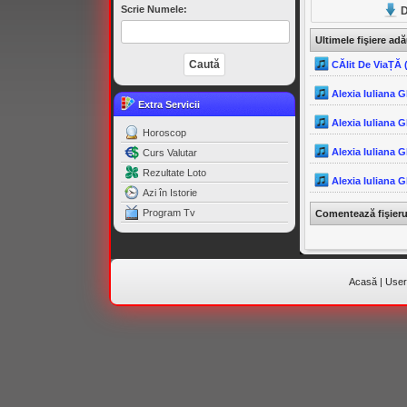
Scrie Numele:
D
Ultimele fişiere ad
CĂlit De ViaȚĂ 
Alexia Iuliana 
Extra Servicii
Alexia Iuliana 
Horoscop
Alexia Iuliana 
Curs Valutar
Rezultate Loto
Alexia Iuliana G
Azi în Istorie
Program Tv
Comentează fişier
Acasă
|
Useri