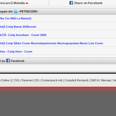
escarcă Melodia
Share on Facebook
ăugate din
~PETRECERE~
(Nu Cer Milă La Nimeni)
Ghiță-Colaj Banat 2026cover
GhiȚĂ- Colaj Ascultare - Cover 2026
Ghiță Colaj Sârbe Cover Muzicadepetrecere Muzicapopulara Music Live Cover
hita - Colaj Hore - Cover
ul pe
Facebook
 Online (2.710)
|
Parteneri (23)
|
Contactează-mă
|
Cumpără Reclamă
|
DMCA
|
Sitemap
|
Ve