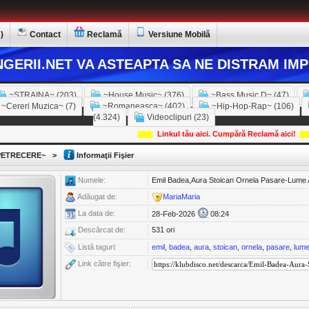
)
Contact
Reclamă
Versiune Mobilă
GERII.NET VA ASTEAPTA SA NE DISTRAM IMP
~STRAINA~ (203)
~House Music~ (376)
~Bass Music D~ (47)
~Cereri Muzica~ (7)
~Romaneasca~ (402)
~Hip-Hop-Rap~ (106)
(4.324)
Videoclipuri (23)
Linkul tău aici. Cumpără Reclamă aici!
ETRECERE~
>
Informaţii Fişier
Numele:
Emil Badea,Aura Stoican Ornela Pasare-Lume 
Adăugat de:
MariaMaria
La data de:
28-Feb-2026
08:24
Descărcat de:
531 ori
Listă taguri:
emil
,
badea
,
aura
,
stoican
,
ornela
,
pasare
,
lum
Link către fişier: