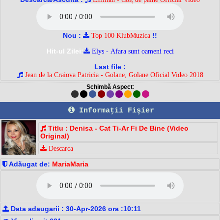
Nou :
!!
Top 100 KlubMuzica
Hit-ul Zilei:
Elys - Afara sunt oameni reci
Last file :
Jean de la Craiova Patricia - Golane, Golane Oficial Video 2018
Schimbă Aspect
:
Informaţii Fişier
Titlu : Denisa - Cat Ti-Ar Fi De Bine (Video
Original)
Descarca
Adăugat de:
MariaMaria
Data adaugarii : 30-Apr-2026 ora :10:11