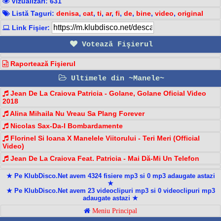
Vizualizari: 631
Listă Taguri:
denisa
,
cat
,
ti
,
ar
,
fi
,
de
,
bine
,
video
,
original
Link Fişier:
Votează Fişierul
Raportează Fişierul
Ultimele din ~Manele~
Jean De La Craiova Patricia - Golane, Golane Oficial Video
2018
Alina Mihaila Nu Vreau Sa Plang Forever
Nicolas Sax-Da-I Bombardamente
Florinel Si Ioana X Manelele Viitorului - Teri Meri (Official
Video)
Jean De La Craiova Feat. Patricia - Mai Dă-Mi Un Telefon
★ Pe KlubDisco.Net avem 4324 fisiere mp3 si 0 mp3 adaugate astazi
★
★ Pe KlubDisco.Net avem 23 videoclipuri mp3 si 0 videoclipuri mp3
adaugate astazi ★
Meniu Principal