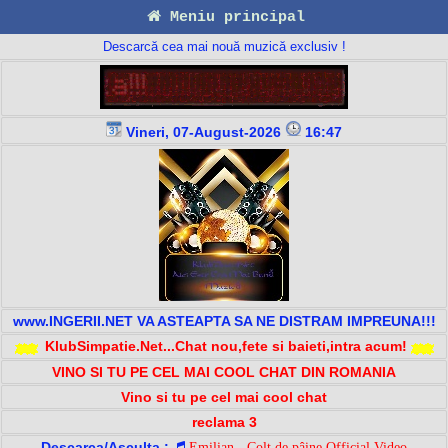
Meniu principal
Descarcă cea mai nouă muzică exclusiv !
Vineri, 07-August-2026
16:47
www.INGERII.NET VA ASTEAPTA SA NE DISTRAM IMPREUNA!!!
KlubSimpatie.Net...Chat nou,fete si baieti,intra acum!
VINO SI TU PE CEL MAI COOL CHAT DIN ROMANIA
Vino si tu pe cel mai cool chat
reclama 3
Descarca/Asculta :
Emilian - Colț de pâine Official Video