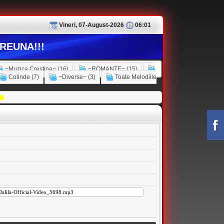
Vineri, 07-August-2026
06:01
REUNA!!!
~Muzica Crestina~ (16)
~ROMANTE~ (15)
Colinde (7)
~Diverse~ (3)
Toate Melodiile