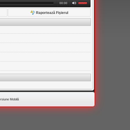
00:00
Raportează Fişierul
rsiune Mobilă