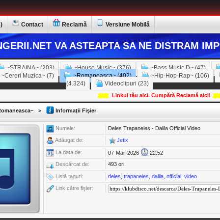
)
Contact
Reclamă
Versiune Mobilă
GERII.NET VA ASTEAPTA SA NE DISTRAM IMP
~STRAINA~ (203)
~House Music~ (376)
~Bass Music D~ (47)
~Cereri Muzica~ (7)
~Romaneasca~ (402)
~Hip-Hop-Rap~ (106)
(4.324)
Videoclipuri (23)
Linkul tău aici. Cumpără Reclamă aici!
omaneasca~
>
Informaţii Fişier
Numele:
Deles Trapaneles - Dalila Official Video
Adăugat de:
Jetix
La data de:
07-Mar-2026
22:52
Descărcat de:
493 ori
Listă taguri:
deles
,
trapaneles
,
dalila
,
official
,
video
Link către fişier: