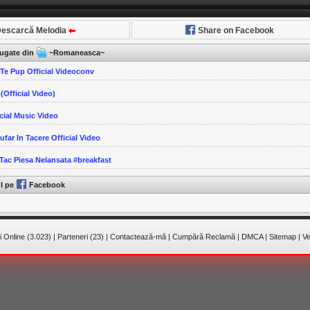
escarcă Melodia
Share on Facebook
ăugate din
~Romaneasca~
Te Pup Official Videoconv
 (Official Video)
icial Music Video
Sufar In Tacere Official Video
 Tac Piesa Nelansata #breakfast
ul pe
Facebook
 Online (3.023)
|
Parteneri (23)
|
Contactează-mă
|
Cumpără Reclamă
|
DMCA
|
Sitemap
|
Ve