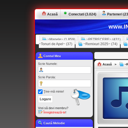
Acasă
Conectati (3.024)
Parteneri (23
www.IN
~Manele~ (1.859)
~PETRECERE~ (431)
~Tonuri de Apel~ (37)
~Remixuri 2025~ (74)
Contul Meu
Scrie Numele:
Acasă
>
~R
Scrie Parola:
Ţine-mă minte!
Vrei să devi membru?
Înregistrează-te
!
Caută Melodie