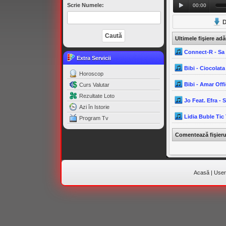
Scrie Numele:
00:00
D
Ultimele fişiere ad
Connect-R - Sa 
Extra Servicii
Bibi - Ciocolata
Horoscop
Bibi - Amar Off
Curs Valutar
Rezultate Loto
Jo Feat. Efra - 
Azi în Istorie
Lidia Buble Tic
Program Tv
Comentează fişier
Acasă
|
Useri