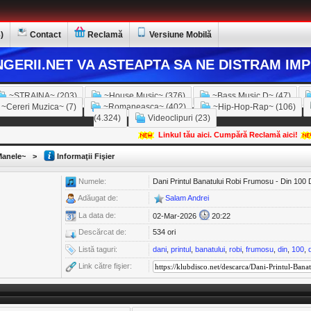
)
Contact
Reclamă
Versiune Mobilă
GERII.NET VA ASTEAPTA SA NE DISTRAM IMP
~STRAINA~ (203)
~House Music~ (376)
~Bass Music D~ (47)
~Cereri Muzica~ (7)
~Romaneasca~ (402)
~Hip-Hop-Rap~ (106)
(4.324)
Videoclipuri (23)
Linkul tău aici. Cumpără Reclamă aici!
anele~
>
Informaţii Fişier
Numele:
Dani Printul Banatului Robi Frumosu - Din 100 
Adăugat de:
Salam Andrei
La data de:
02-Mar-2026
20:22
Descărcat de:
534 ori
Listă taguri:
dani
,
printul
,
banatului
,
robi
,
frumosu
,
din
,
100
,
Link către fişier: