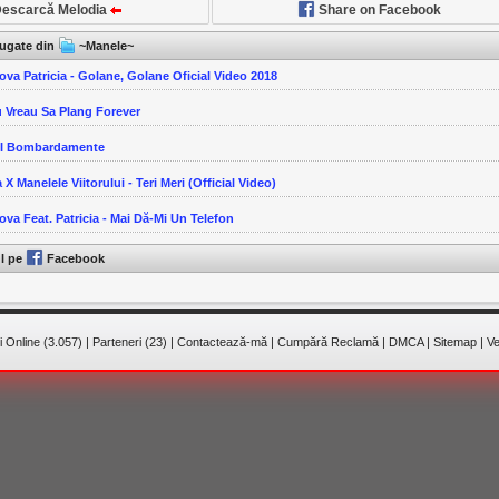
escarcă Melodia
Share on Facebook
ăugate din
~Manele~
ova Patricia - Golane, Golane Oficial Video 2018
u Vreau Sa Plang Forever
-I Bombardamente
 X Manelele Viitorului - Teri Meri (Official Video)
ova Feat. Patricia - Mai Dă-Mi Un Telefon
ul pe
Facebook
 Online (3.057)
|
Parteneri (23)
|
Contactează-mă
|
Cumpără Reclamă
|
DMCA
|
Sitemap
|
Ve