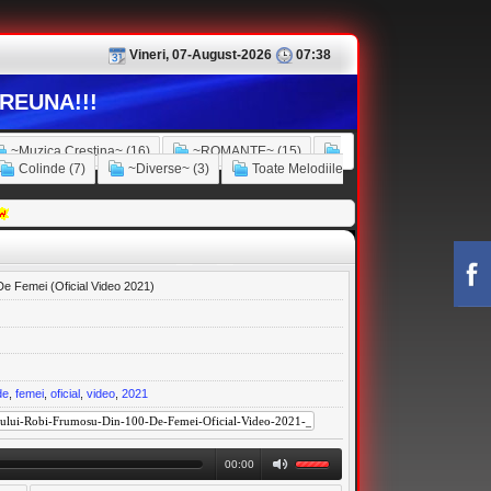
Vineri, 07-August-2026
07:38
REUNA!!!
~Muzica Crestina~ (16)
~ROMANTE~ (15)
Colinde (7)
~Diverse~ (3)
Toate Melodiile
De Femei (Oficial Video 2021)
de
,
femei
,
oficial
,
video
,
2021
00:00