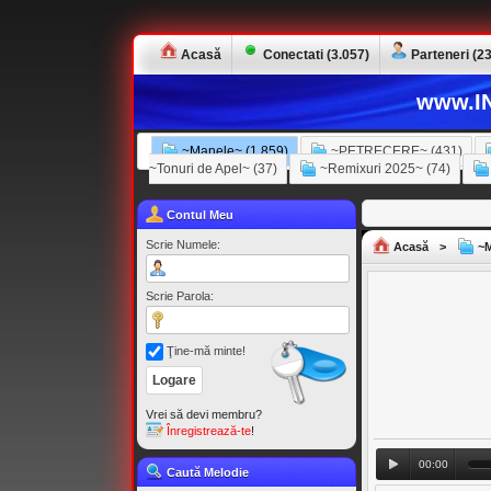
Acasă
Conectati (3.057)
Parteneri (23
www.IN
~Manele~ (1.859)
~PETRECERE~ (431)
~Tonuri de Apel~ (37)
~Remixuri 2025~ (74)
Contul Meu
Scrie Numele:
Acasă
>
~M
Scrie Parola:
Ţine-mă minte!
Vrei să devi membru?
Înregistrează-te
!
00:00
Caută Melodie