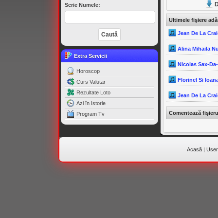
D
Scrie Numele:
Ultimele fişiere ad
Jean De La Crai
Alina Mihaila N
Extra Servicii
Nicolas Sax-Da
Horoscop
Florinel Si Ioana
Curs Valutar
Rezultate Loto
Jean De La Crai
Azi în Istorie
Comentează fişier
Program Tv
Acasă
|
Useri