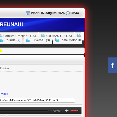
Vineri, 07-August-2026
08:44
REUNA!!!
~Muzica Crestina~ (16)
~ROMANTE~ (15)
Colinde (7)
~Diverse~ (3)
Toate Melodiile
l Video
,
video
00:00