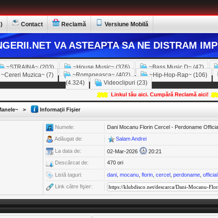
)
Contact
Reclamă
Versiune Mobilă
GERII.NET VA ASTEAPTA SA NE DISTRAM IMP
~STRAINA~ (203)
~House Music~ (376)
~Bass Music D~ (47)
~Cereri Muzica~ (7)
~Romaneasca~ (402)
~Hip-Hop-Rap~ (106)
(4.324)
Videoclipuri (23)
Linkul tău aici. Cumpără Reclamă aici!
anele~
>
Informaţii Fişier
Numele:
Dani Mocanu Florin Cercel - Perdoname Officia
Adăugat de:
Salam Andrei
La data de:
02-Mar-2026
20:21
Descărcat de:
470 ori
Listă taguri:
dani
,
mocanu
,
florin
,
cercel
,
perdoname
,
official
Link către fişier: