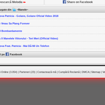
escarcă Melodia
Share on Facebook
ăugate din
~Manele~
ova Patricia - Golane, Golane Oficial Video 2018
u Vreau Sa Plang Forever
-I Bombardamente
 X Manelele Viitorului - Teri Meri (Official Video)
ova Feat. Patricia - Mai Dă-Mi Un Telefon
ul pe
Facebook
 Online (3.054)
|
Parteneri (23)
|
Contactează-mă
|
Cumpără Reclamă
|
DMCA
|
Sitemap
|
Ve