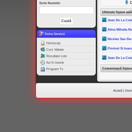
D
Scrie Numele:
Ultimele fişiere ad
Jean De La Crai
Alina Mihaila N
Extra Servicii
Nicolas Sax-Da
Horoscop
Florinel Si Ioana
Curs Valutar
Rezultate Loto
Jean De La Crai
Azi în Istorie
Comentează fişier
Program Tv
Acasă
|
Useri