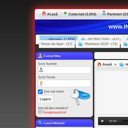
Acasă
Conectati (3.054)
Parteneri (23
www.IN
~Manele~ (1.859)
~PETRECERE~ (431)
~Tonuri de Apel~ (37)
~Remixuri 2025~ (74)
Contul Meu
Scrie Numele:
Acasă
>
~M
Scrie Parola:
Ţine-mă minte!
Vrei să devi membru?
Înregistrează-te
!
00:00
Caută Melodie