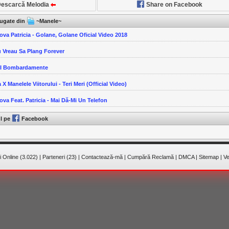
escarcă Melodia
Share on Facebook
ăugate din
~Manele~
ova Patricia - Golane, Golane Oficial Video 2018
u Vreau Sa Plang Forever
-I Bombardamente
 X Manelele Viitorului - Teri Meri (Official Video)
ova Feat. Patricia - Mai Dă-Mi Un Telefon
ul pe
Facebook
 Online (3.022)
|
Parteneri (23)
|
Contactează-mă
|
Cumpără Reclamă
|
DMCA
|
Sitemap
|
Ve