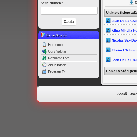
D
Scrie Numele:
Ultimele fişiere ad
Jean De La Crai
Alina Mihaila N
Extra Servicii
Nicolas Sax-Da
Horoscop
Florinel Si Ioana
Curs Valutar
Rezultate Loto
Jean De La Crai
Azi în Istorie
Comentează fişier
Program Tv
Acasă
|
Useri