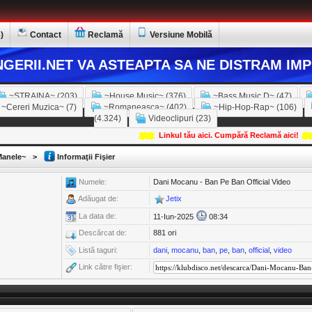
)
Contact
Reclamă
Versiune Mobilă
GERII.NET VA ASTEAPTA SA NE DISTRAM IMP
~STRAINA~ (203)
~House Music~ (376)
~Bass Music D~ (47)
~Cereri Muzica~ (7)
~Romaneasca~ (402)
~Hip-Hop-Rap~ (106)
(4.324)
Videoclipuri (23)
Linkul tău aici. Cumpără Reclamă aici!
anele~
>
Informaţii Fişier
Numele:
Dani Mocanu - Ban Pe Ban Official Video
Adăugat de:
Jetix
La data de:
11-Iun-2025
08:34
Descărcat de:
881 ori
Listă taguri:
dani
,
mocanu
,
ban
,
pe
,
ban
,
official
,
video
Link către fişier: