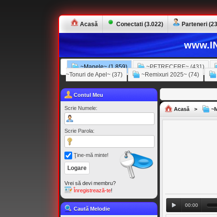
Acasă
Conectati (3.022)
Parteneri (23
www.IN
~Manele~ (1.859)
~PETRECERE~ (431)
~Tonuri de Apel~ (37)
~Remixuri 2025~ (74)
Contul Meu
Scrie Numele:
Acasă
>
~M
Scrie Parola:
Ţine-mă minte!
Vrei să devi membru?
Înregistrează-te
!
00:00
Caută Melodie