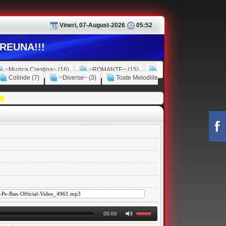
Vineri, 07-August-2026
05:52
REUNA!!!
~Muzica Crestina~ (16)
~ROMANTE~ (15)
Colinde (7)
~Diverse~ (3)
Toate Melodiile
00:00