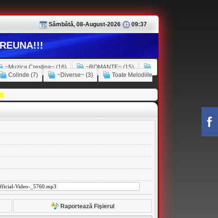
Sâmbâtă, 08-August-2026
09:37
REUNA!!!
~Muzica Crestina~ (16)
~ROMANTE~ (15)
Colinde (7)
~Diverse~ (3)
Toate Melodiile
Raportează Fişierul