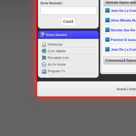
Ultimele fişiere ad
Scrie Numele:
Jean De La Crai
Alina Mihaila N
Nicolas Sax-Da
Extra Servicii
Florinel Si Ioana
Horoscop
Jean De La Crai
Curs Valutar
Rezultate Loto
Comentează fişier
Azi în Istorie
Program Tv
Acasă
|
Useri