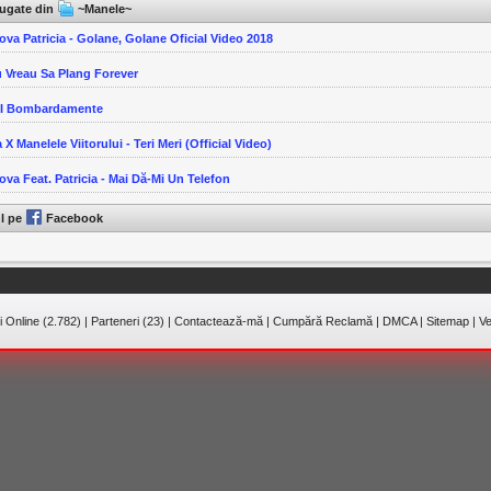
ăugate din
~Manele~
ova Patricia - Golane, Golane Oficial Video 2018
u Vreau Sa Plang Forever
-I Bombardamente
 X Manelele Viitorului - Teri Meri (Official Video)
ova Feat. Patricia - Mai Dă-Mi Un Telefon
ul pe
Facebook
 Online (2.782)
|
Parteneri (23)
|
Contactează-mă
|
Cumpără Reclamă
|
DMCA
|
Sitemap
|
Ve