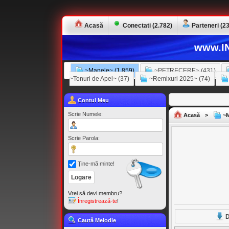
Acasă
Conectati (2.782)
Parteneri (23
www.IN
~Manele~ (1.859)
~PETRECERE~ (431)
~Tonuri de Apel~ (37)
~Remixuri 2025~ (74)
Contul Meu
Scrie Numele:
Acasă
>
~M
Scrie Parola:
Ţine-mă minte!
Vrei să devi membru?
Înregistrează-te
!
D
Caută Melodie