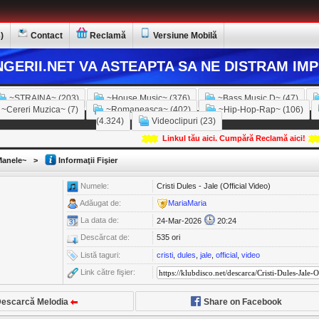
)
Contact
Reclamă
Versiune Mobilă
GERII.NET VA ASTEAPTA SA NE DISTRAM IMP
~STRAINA~ (203)
~House Music~ (376)
~Bass Music D~ (47)
~Cereri Muzica~ (7)
~Romaneasca~ (402)
~Hip-Hop-Rap~ (106)
(4.324)
Videoclipuri (23)
Linkul tău aici. Cumpără Reclamă aici!
anele~
>
Informaţii Fişier
Numele:
Cristi Dules - Jale (Official Video)
Adăugat de:
MariaMaria
La data de:
24-Mar-2026
20:24
Descărcat de:
535 ori
Listă taguri:
cristi
,
dules
,
jale
,
official
,
video
Link către fişier:
escarcă Melodia
Share on Facebook