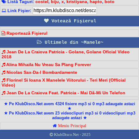
Listă Taguri:
costel
,
biju
,
x
,
kristiyana
,
hapto
,
boto
Link Fişier:
Votează Fişierul
Raportează Fişierul
Ultimele din ~Manele~
Jean De La Craiova Patricia - Golane, Golane Oficial Video
2018
Alina Mihaila Nu Vreau Sa Plang Forever
Nicolas Sax-Da-I Bombardamente
Florinel Si Ioana X Manelele Viitorului - Teri Meri (Official
Video)
Jean De La Craiova Feat. Patricia - Mai Dă-Mi Un Telefon
★ Pe KlubDisco.Net avem 4324 fisiere mp3 si 0 mp3 adaugate astazi
★
★ Pe KlubDisco.Net avem 23 videoclipuri mp3 si 0 videoclipuri mp3
adaugate astazi ★
Meniu Principal
KlubDisco.Net - 2025