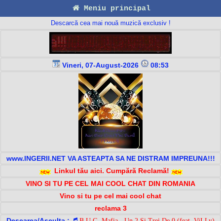
Meniu principal
Descarcă cea mai nouă muzică exclusiv !
Vineri, 07-August-2026
08:53
www.INGERII.NET VA ASTEAPTA SA NE DISTRAM IMPREUNA!!!
Linkul tău aici. Cumpără Reclamă!
VINO SI TU PE CEL MAI COOL CHAT DIN ROMANIA
Vino si tu pe cel mai cool chat
reclama 3
Descarca/Asculta :
B.U.G. Mafia - Un 2 Si Trei De 0 (feat. ViLLy)