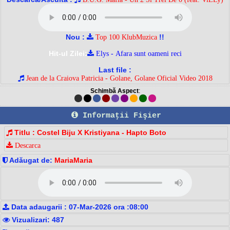
Nou :
!!
Top 100 KlubMuzica
Hit-ul Zilei:
Elys - Afara sunt oameni reci
Last file :
Jean de la Craiova Patricia - Golane, Golane Oficial Video 2018
Schimbă Aspect
:
Informaţii Fişier
Titlu : Costel Biju X Kristiyana - Hapto Boto
Descarca
Adăugat de:
MariaMaria
Data adaugarii : 07-Mar-2026 ora :08:00
Vizualizari: 487