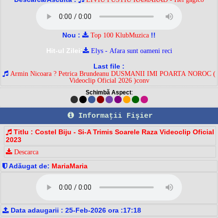
Nou :
!!
Top 100 KlubMuzica
Hit-ul Zilei:
Elys - Afara sunt oameni reci
Last file :
Armin Nicoara ? Petrica Brundeanu DUSMANII IMI POARTA NOROC (
Videoclip Oficial 2026 )conv
Schimbă Aspect
:
Informaţii Fişier
Titlu : Costel Biju - Si-A Trimis Soarele Raza Videoclip Oficial
2023
Descarca
Adăugat de:
MariaMaria
Data adaugarii : 25-Feb-2026 ora :17:18