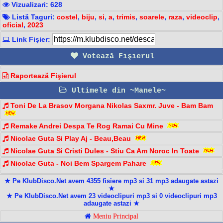
Vizualizari: 628
Listă Taguri:
costel
,
biju
,
si
,
a
,
trimis
,
soarele
,
raza
,
videoclip
,
oficial
,
2023
Link Fişier:
Votează Fişierul
Raportează Fişierul
Ultimele din ~Manele~
Toni De La Brasov Morgana Nikolas Saxmr. Juve - Bam Bam️
Remake Andrei Despa Te Rog Ramai Cu Mine
Nicolae Guta Si Play Aj - Beau,Beau
Nicolae Guta Si Cristi Dules - Stiu Ca Am Noroc In Toate
Nicolae Guta - Noi Bem Spargem Pahare
★ Pe KlubDisco.Net avem 4355 fisiere mp3 si 31 mp3 adaugate astazi
★
★ Pe KlubDisco.Net avem 23 videoclipuri mp3 si 0 videoclipuri mp3
adaugate astazi ★
Meniu Principal