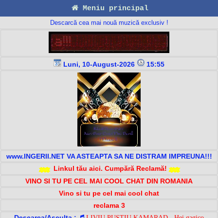
Meniu principal
Descarcă cea mai nouă muzică exclusiv !
Luni, 10-August-2026
15:55
www.INGERII.NET VA ASTEAPTA SA NE DISTRAM IMPREUNA!!!
Linkul tău aici. Cumpără Reclamă!
VINO SI TU PE CEL MAI COOL CHAT DIN ROMANIA
Vino si tu pe cel mai cool chat
reclama 3
Descarca/Asculta :
LIVIU PUSTIU KAMARAD - Hei gagico