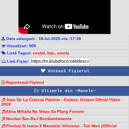
Data adaugarii : 18-Iul-2025 ora :17:39
Vizualizari: 909
Listă Taguri:
costel
,
biju
,
creola
Link Fişier:
Votează Fişierul
Raportează Fişierul
Ultimele din ~Manele~
Jean De La Craiova Patricia - Golane, Golane Oficial Video
2018
Alina Mihaila Nu Vreau Sa Plang Forever
Nicolas Sax-Da-I Bombardamente
Florinel Si Ioana X Manelele Viitorului - Teri Meri (Official