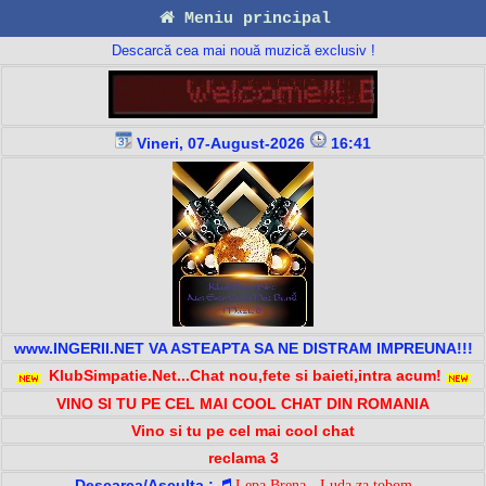
Meniu principal
Descarcă cea mai nouă muzică exclusiv !
Vineri, 07-August-2026
16:41
www.INGERII.NET VA ASTEAPTA SA NE DISTRAM IMPREUNA!!!
KlubSimpatie.Net...Chat nou,fete si baieti,intra acum!
VINO SI TU PE CEL MAI COOL CHAT DIN ROMANIA
Vino si tu pe cel mai cool chat
reclama 3
Descarca/Asculta :
Lepa Brena - Luda za tobom