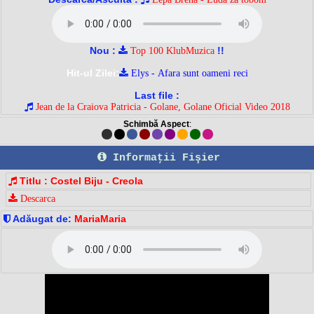
Nou :
!!
Top 100 KlubMuzica
Hit-ul Zilei:
Elys - Afara sunt oameni reci
Last file :
Jean de la Craiova Patricia - Golane, Golane Oficial Video 2018
Schimbă Aspect
:
Informaţii Fişier
Titlu : Costel Biju - Creola
Descarca
Adăugat de:
MariaMaria