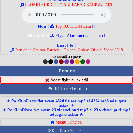
FLORIN PURICE - 7 ANI FARA CRACIUN -2026
Nou :
!!
Top 100 KlubMuzica
Hit-ul Zilei:
Elys - Afara sunt oameni reci
Last file :
Jean de la Craiova Patricia - Golane, Golane Oficial Video 2018
Schimbă Aspect
:
Eroare
Acest fişier nu există!
Ultimele din
★ Pe KlubDisco.Net avem 4324 fisiere mp3 si 4324 mp3 adaugate
astazi ★
★ Pe KlubDisco.Net avem 23 videoclipuri mp3 si 23 videoclipuri mp3
adaugate astazi ★
Meniu Principal
KlubDisco.Net - 2025