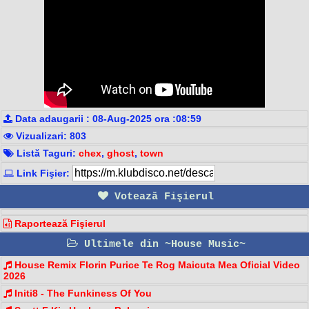
Data adaugarii : 08-Aug-2025 ora :08:59
Vizualizari: 803
Listă Taguri:
chex
,
ghost
,
town
Link Fişier:
Votează Fişierul
Raportează Fişierul
Ultimele din ~House Music~
House Remix Florin Purice Te Rog Maicuta Mea Oficial Video
2026
Initi8 - The Funkiness Of You