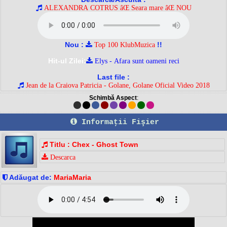
ALEXANDRA COTRUS âŒ Seara mare âŒ NOU
Nou :
!!
Top 100 KlubMuzica
Hit-ul Zilei:
Elys - Afara sunt oameni reci
Last file :
Jean de la Craiova Patricia - Golane, Golane Oficial Video 2018
Schimbă Aspect
:
Informaţii Fişier
Titlu : Chex - Ghost Town
Descarca
Adăugat de:
MariaMaria