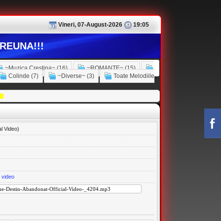
Vineri, 07-August-2026
19:05
REUNA!!!
~Muzica Crestina~ (16)
~ROMANTE~ (15)
Colinde (7)
~Diverse~ (3)
Toate Melodiile
l Video)
,
video