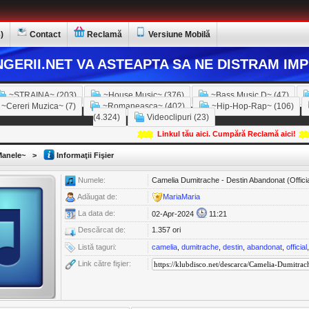
)
Contact
Reclamă
Versiune Mobilă
GERII.NET VA ASTEAPTA SA NE DISTRAM IMP
~STRAINA~ (203)
~House Music~ (376)
~Bass Music D~ (47)
~Cereri Muzica~ (7)
~Romaneasca~ (402)
~Hip-Hop-Rap~ (106)
(4.324)
Videoclipuri (23)
Linkul tău aici. Cumpără Reclamă aici!
anele~
>
Informaţii Fişier
Numele:
Camelia Dumitrache - Destin Abandonat (Officia
Adăugat de:
MariaMaria
La data de:
02-Apr-2024
11:21
Descărcat de:
1.357 ori
Listă taguri:
camelia
,
dumitrache
,
destin
,
abandonat
,
official
Link către fişier: