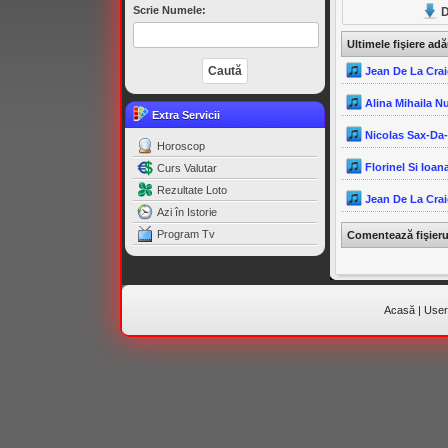
Scrie Numele:
D
Ultimele fişiere ad
Jean De La Crai
Alina Mihaila N
Extra Servicii
Nicolas Sax-Da
Horoscop
Florinel Si Ioana
Curs Valutar
Rezultate Loto
Jean De La Crai
Azi în Istorie
Program Tv
Comentează fişier
Acasă
|
Useri