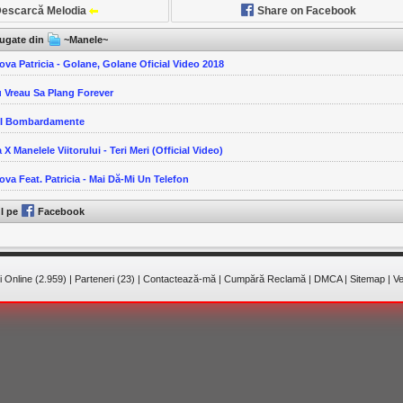
escarcă Melodia
Share on Facebook
ăugate din
~Manele~
ova Patricia - Golane, Golane Oficial Video 2018
u Vreau Sa Plang Forever
-I Bombardamente
 X Manelele Viitorului - Teri Meri (Official Video)
ova Feat. Patricia - Mai Dă-Mi Un Telefon
ul pe
Facebook
 Online (2.959)
|
Parteneri (23)
|
Contactează-mă
|
Cumpără Reclamă
|
DMCA
|
Sitemap
|
Ve