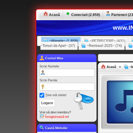
Acasă
Conectati (2.959)
Parteneri (23
www.IN
~Manele~ (1.859)
~PETRECERE~ (431)
~Tonuri de Apel~ (37)
~Remixuri 2025~ (74)
Contul Meu
Scrie Numele:
Acasă
>
~M
Scrie Parola:
Ţine-mă minte!
Vrei să devi membru?
Înregistrează-te
!
Caută Melodie