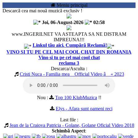
Meniu principal
Descarcă cea mai nouă muzică exclusiv !
Joi, 06-August-2026
02:58
www.INGERII.NET VA ASTEAPTA SA NE DISTRAM
IMPREUNA!!!
Linkul tău aici. Cumpără Reclamă!
VINO SI TU PE CEL MAI COOL CHAT DIN ROMANIA
Vino si tu pe cel mai cool chat
reclama 3
Descarca/Asculta :
Cristi Nuca - Familia mea _ Official Video â™« 2023
Nou :
Top 100 KlubMuzica
!!
Hit-ul Zilei:
Elys - Afara sunt oameni reci
Last file :
Jean de la Craiova Patricia - Golane, Golane Oficial Video 2018
Schimbă Aspect
: