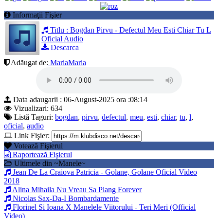
Informaţii Fişier
Titlu : Bogdan Pirvu - Defectul Meu Esti Chiar Tu L
Oficial Audio
Descarca
Adăugat de:
MariaMaria
Data adaugarii : 06-August-2025 ora :08:14
Vizualizari: 634
Listă Taguri:
bogdan
,
pirvu
,
defectul
,
meu
,
esti
,
chiar
,
tu
,
l
,
oficial
,
audio
Link Fişier:
Votează Fişierul
Raportează Fişierul
Ultimele din ~Manele~
Jean De La Craiova Patricia - Golane, Golane Oficial Video
2018
Alina Mihaila Nu Vreau Sa Plang Forever
Nicolas Sax-Da-I Bombardamente
Florinel Si Ioana X Manelele Viitorului - Teri Meri (Official
Video)