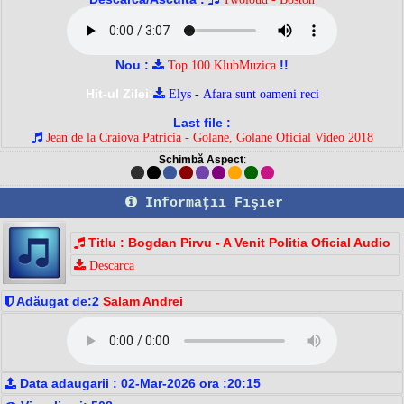
Nou :
!!
Top 100 KlubMuzica
Hit-ul Zilei:
Elys - Afara sunt oameni reci
Last file :
Jean de la Craiova Patricia - Golane, Golane Oficial Video 2018
Schimbă Aspect
:
Informaţii Fişier
Titlu : Bogdan Pirvu - A Venit Politia Oficial Audio
Descarca
Adăugat de:2
Salam Andrei
Data adaugarii : 02-Mar-2026 ora :20:15