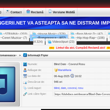
)
Contact
Reclamă
Versiune Mobilă
GERII.NET VA ASTEAPTA SA NE DISTRAM IMP
~STRAINA~ (203)
~House Music~ (376)
~Bass Music D~ (47)
~Cereri Muzica~ (7)
~Romaneasca~ (402)
~Hip-Hop-Rap~ (106)
(4.324)
Videoclipuri (23)
Linkul tău aici. Cumpără Reclamă aici!
omaneasca~
>
Informaţii Fişier
Numele:
Blind Date - Covorul Rosu
Adăugat de:
MariaMaria
La data de:
06-Aug-2025
16:02
Descărcat de:
946 ori
Listă taguri:
blind
,
date
,
covorul
,
rosu
Link către fişier: