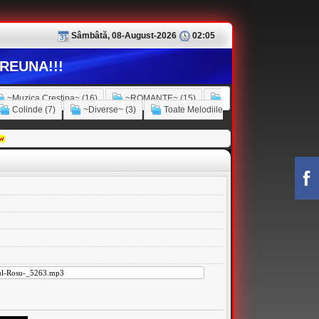
Sâmbâtă, 08-August-2026
02:05
REUNA!!!
~Muzica Crestina~ (16)
~ROMANTE~ (15)
Colinde (7)
~Diverse~ (3)
Toate Melodiile