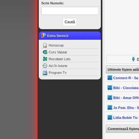
Scrie Numele:
Extra Servicii
Horoscop
Curs Valutar
Rezultate Loto
D
Azi în Istorie
Ultimele fişiere ad
Program Tv
Connect-R - Sa 
Bibi - Ciocolata
Bibi - Amar Off
Jo Feat. Efra - 
Lidia Buble Tic
Comentează fişier