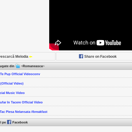
escarcă Melodia
Share on Facebook
ăugate din
~Romaneasca~
Te Pup Official Videoconv
 (Official Video)
icial Music Video
Sufar In Tacere Official Video
 Tac Piesa Nelansata #breakfast
ul pe
Facebook