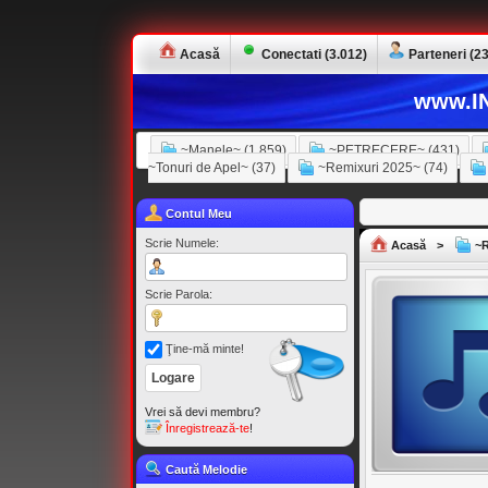
Acasă
Conectati (3.012)
Parteneri (23
www.IN
~Manele~ (1.859)
~PETRECERE~ (431)
~Tonuri de Apel~ (37)
~Remixuri 2025~ (74)
Contul Meu
Scrie Numele:
Acasă
>
~R
Scrie Parola:
Ţine-mă minte!
Vrei să devi membru?
Înregistrează-te
!
Caută Melodie