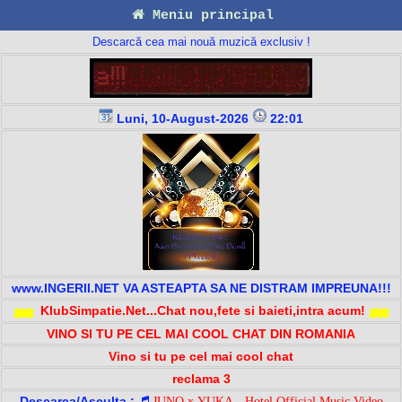
Meniu principal
Descarcă cea mai nouă muzică exclusiv !
Luni, 10-August-2026
22:01
www.INGERII.NET VA ASTEAPTA SA NE DISTRAM IMPREUNA!!!
KlubSimpatie.Net...Chat nou,fete si baieti,intra acum!
VINO SI TU PE CEL MAI COOL CHAT DIN ROMANIA
Vino si tu pe cel mai cool chat
reclama 3
Descarca/Asculta :
JUNO x YUKA - Hotel Official Music Video