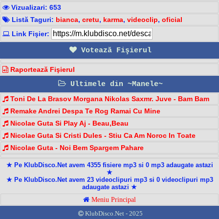
Vizualizari: 653
Listă Taguri:
bianca
,
cretu
,
karma
,
videoclip
,
oficial
Link Fişier:
Votează Fişierul
Raportează Fişierul
Ultimele din ~Manele~
Toni De La Brasov Morgana Nikolas Saxmr. Juve - Bam Bam️
Remake Andrei Despa Te Rog Ramai Cu Mine
Nicolae Guta Si Play Aj - Beau,Beau
Nicolae Guta Si Cristi Dules - Stiu Ca Am Noroc In Toate
Nicolae Guta - Noi Bem Spargem Pahare
★ Pe KlubDisco.Net avem 4355 fisiere mp3 si 0 mp3 adaugate astazi
★
★ Pe KlubDisco.Net avem 23 videoclipuri mp3 si 0 videoclipuri mp3
adaugate astazi ★
Meniu Principal
KlubDisco.Net - 2025