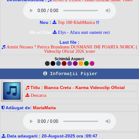
Nou :
!!
Top 100 KlubMuzica
Hit-ul Zilei:
Elys - Afara sunt oameni reci
Last file :
Armin Nicoara ? Petrica Brundeanu DUSMANII IMI POARTA NOROC (
Videoclip Oficial 2026 )conv
Schimbă Aspect
:
Informaţii Fişier
Titlu : Bianca Cretu - Karma Videoclip Oficial
Descarca
Adăugat de:
MariaMaria
Data adaugarii : 20-August-2025 ora :09:47