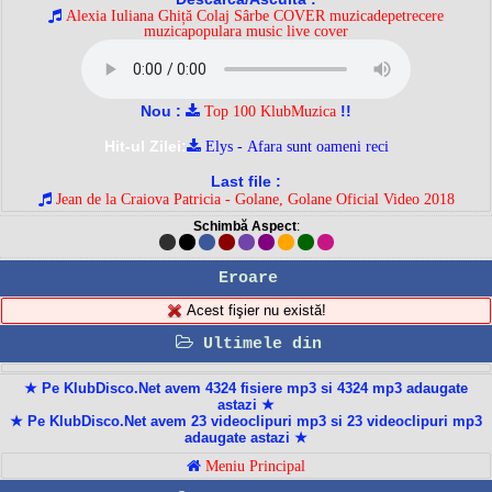
Alexia Iuliana Ghiță Colaj Sârbe COVER muzicadepetrecere
muzicapopulara music live cover
Nou :
!!
Top 100 KlubMuzica
Hit-ul Zilei:
Elys - Afara sunt oameni reci
Last file :
Jean de la Craiova Patricia - Golane, Golane Oficial Video 2018
Schimbă Aspect
:
Eroare
Acest fişier nu există!
Ultimele din
★ Pe KlubDisco.Net avem 4324 fisiere mp3 si 4324 mp3 adaugate
astazi ★
★ Pe KlubDisco.Net avem 23 videoclipuri mp3 si 23 videoclipuri mp3
adaugate astazi ★
Meniu Principal