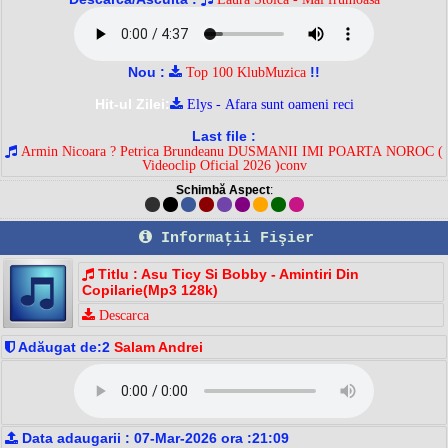
Nou :
!!
Top 100 KlubMuzica
Hit-ul Zilei:
Elys - Afara sunt oameni reci
Last file :
Armin Nicoara ? Petrica Brundeanu DUSMANII IMI POARTA NOROC (
Videoclip Oficial 2026 )conv
Schimbă Aspect
:
Informaţii Fişier
Titlu : Asu Ticy Si Bobby - Amintiri Din
Copilarie(Mp3 128k)
Descarca
Adăugat de:2
Salam Andrei
Data adaugarii : 07-Mar-2026 ora :21:09