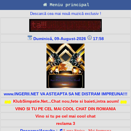
Meniu principal
Descarcă cea mai nouă muzică exclusiv !
Duminică, 09-August-2026
17:58
www.INGERII.NET VA ASTEAPTA SA NE DISTRAM IMPREUNA!!!
KlubSimpatie.Net...Chat nou,fete si baieti,intra acum!
VINO SI TU PE CEL MAI COOL CHAT DIN ROMANIA
Vino si tu pe cel mai cool chat
reclama 3
Descarca/Asculta :
Laura Stoica - Mai frumoasa