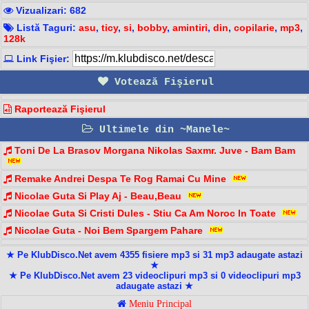
Vizualizari: 682
Listă Taguri:
asu
,
ticy
,
si
,
bobby
,
amintiri
,
din
,
copilarie
,
mp3
,
128k
Link Fişier:
Votează Fişierul
Raportează Fişierul
Ultimele din ~Manele~
Toni De La Brasov Morgana Nikolas Saxmr. Juve - Bam Bam️
Remake Andrei Despa Te Rog Ramai Cu Mine
Nicolae Guta Si Play Aj - Beau,Beau
Nicolae Guta Si Cristi Dules - Stiu Ca Am Noroc In Toate
Nicolae Guta - Noi Bem Spargem Pahare
★ Pe KlubDisco.Net avem 4355 fisiere mp3 si 31 mp3 adaugate astazi
★
★ Pe KlubDisco.Net avem 23 videoclipuri mp3 si 0 videoclipuri mp3
adaugate astazi ★
Meniu Principal