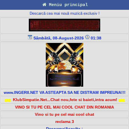
Meniu principal
Descarcă cea mai nouă muzică exclusiv !
Sâmbătă, 08-August-2026
01:38
www.INGERII.NET VA ASTEAPTA SA NE DISTRAM IMPREUNA!!!
KlubSimpatie.Net...Chat nou,fete si baieti,intra acum!
VINO SI TU PE CEL MAI COOL CHAT DIN ROMANIA
Vino si tu pe cel mai cool chat
reclama 3
Descarca/Asculta :