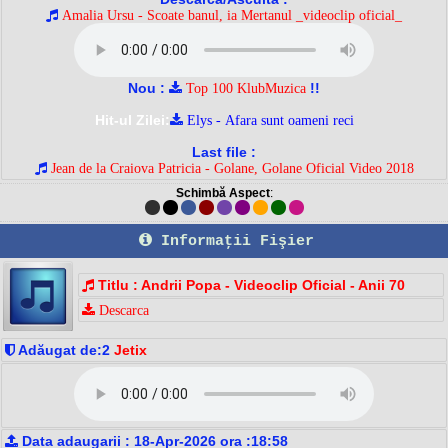
Amalia Ursu - Scoate banul, ia Mertanul _videoclip oficial_
Nou :
!!
Top 100 KlubMuzica
Hit-ul Zilei:
Elys - Afara sunt oameni reci
Last file :
Jean de la Craiova Patricia - Golane, Golane Oficial Video 2018
Schimbă Aspect
:
Informaţii Fişier
Titlu : Andrii Popa - Videoclip Oficial - Anii 70
Descarca
Adăugat de:2
Jetix
Data adaugarii : 18-Apr-2026 ora :18:58