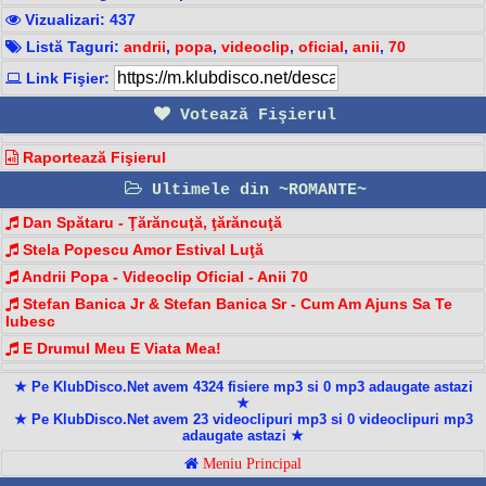
Vizualizari: 437
Listă Taguri:
andrii
,
popa
,
videoclip
,
oficial
,
anii
,
70
Link Fişier:
Votează Fişierul
Raportează Fişierul
Ultimele din ~ROMANTE~
Dan Spătaru - Ţărăncuţă, ţărăncuţă
Stela Popescu Amor Estival Luţă
Andrii Popa - Videoclip Oficial - Anii 70
Stefan Banica Jr & Stefan Banica Sr - Cum Am Ajuns Sa Te
Iubesc
E Drumul Meu E Viata Mea!
★ Pe KlubDisco.Net avem 4324 fisiere mp3 si 0 mp3 adaugate astazi
★
★ Pe KlubDisco.Net avem 23 videoclipuri mp3 si 0 videoclipuri mp3
adaugate astazi ★
Meniu Principal