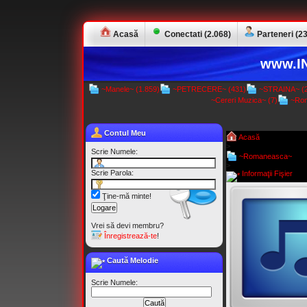
Acasă
Conectati (2.068)
Parteneri (23
www.IN
~Manele~ (1.859)
~PETRECERE~ (431)
~STRAINA~ (2
~Cereri Muzica~ (7)
~Rom
Contul Meu
Acasă
>
Scrie Numele:
~Romaneasca~
>
Scrie Parola:
Informaţii Fişier
Ţine-mă minte!
Vrei să devi membru?
Înregistrează-te
!
Caută Melodie
Scrie Numele: