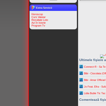
Extra Servicii
Horoscop
Curs Valutar
Rezultate Loto
Azi în Istorie
Program Tv
Ultimele fişiere
Connect-R - Sa Te 
Bibi - Ciocolata (Off
Bibi - Amar Officia
Jo Feat. Efra - Suf
Lidia Buble Tic Ta
Comentează fişi