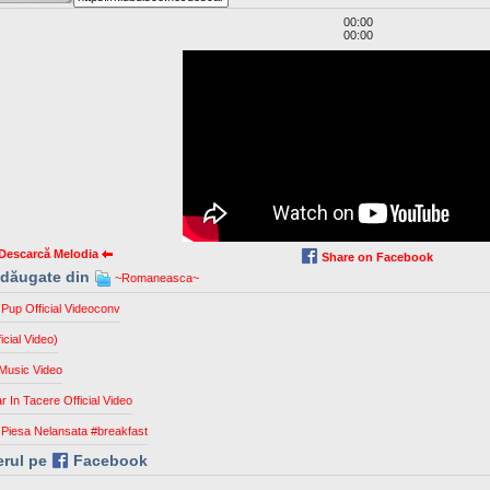
00:00
00:00
Descarcă Melodia
Share on Facebook
 adăugate din
~Romaneasca~
Pup Official Videoconv
icial Video)
l Music Video
ar In Tacere Official Video
c Piesa Nelansata #breakfast
erul pe
Facebook