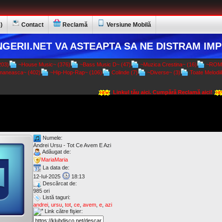
)
Contact
Reclamă
Versiune Mobilă
GERII.NET VA ASTEAPTA SA NE DISTRAM IMP
03)
~House Music~ (376)
~Bass Music D~ (47)
~Muzica Crestina~ (16)
~ROMA
aneasca~ (402)
~Hip-Hop-Rap~ (106)
Colinde (7)
~Diverse~ (3)
Toate Melodiil
Linkul tău aici. Cumpără Reclamă aici!
Numele:
Andrei Ursu - Tot Ce Avem E Azi
Adăugat de:
MariaMaria
La data de:
12-Iul-2025
18:13
Descărcat de:
985 ori
Listă taguri:
andrei
,
ursu
,
tot
,
ce
,
avem
,
e
,
azi
Link către fişier: