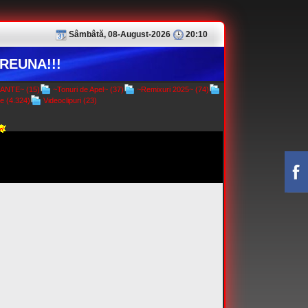
Sâmbâtă, 08-August-2026
20:10
REUNA!!!
NTE~ (15)
~Tonuri de Apel~ (37)
~Remixuri 2025~ (74)
e (4.324)
Videoclipuri (23)