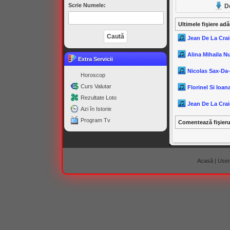
Scrie Numele:
D
Ultimele fişiere ad
Jean De La Crai
Alina Mihaila N
Extra Servicii
Nicolas Sax-Da
Horoscop
Curs Valutar
Florinel Si Ioana
Rezultate Loto
Jean De La Crai
Azi în Istorie
Program Tv
Comentează fişier
Acasă
|
Useri