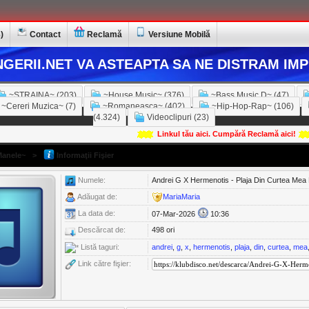
)
Contact
Reclamă
Versiune Mobilă
GERII.NET VA ASTEAPTA SA NE DISTRAM IMP
~STRAINA~ (203)
~House Music~ (376)
~Bass Music D~ (47)
~Cereri Muzica~ (7)
~Romaneasca~ (402)
~Hip-Hop-Rap~ (106)
(4.324)
Videoclipuri (23)
Linkul tău aici. Cumpără Reclamă aici!
anele~
>
Informaţii Fişier
Numele:
Andrei G X Hermenotis - Plaja Din Curtea Mea 
Adăugat de:
MariaMaria
La data de:
07-Mar-2026
10:36
Descărcat de:
498 ori
Listă taguri:
andrei
,
g
,
x
,
hermenotis
,
plaja
,
din
,
curtea
,
mea
Link către fişier: