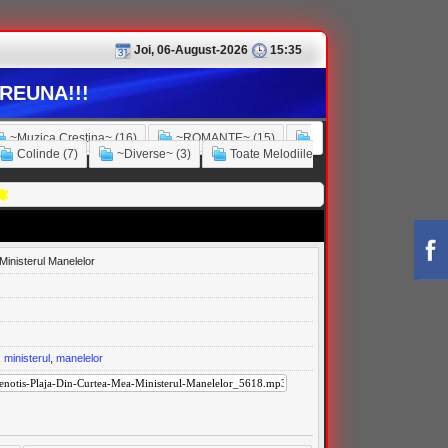
Joi, 06-August-2026
15:35
REUNA!!!
~Muzica Crestina~ (16)
~ROMANTE~ (15)
Colinde (7)
~Diverse~ (3)
Toate Melodiile
Ministerul Manelelor
,
ministerul
,
manelelor