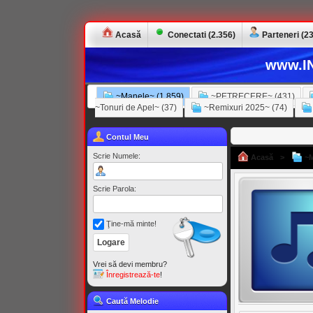
Acasă
Conectati (2.356)
Parteneri (23
www.IN
~Manele~ (1.859)
~PETRECERE~ (431)
~Tonuri de Apel~ (37)
~Remixuri 2025~ (74)
Contul Meu
Scrie Numele:
Acasă
>
~M
Scrie Parola:
Ţine-mă minte!
Vrei să devi membru?
Înregistrează-te
!
Caută Melodie