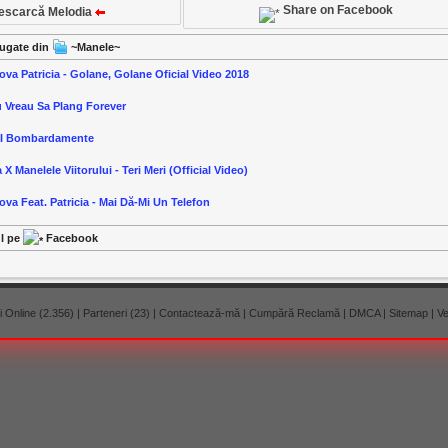
Share on Facebook
escarcă Melodia
ăugate din
~Manele~
ova Patricia - Golane, Golane Oficial Video 2018
u Vreau Sa Plang Forever
-I Bombardamente
 X Manelele Viitorului - Teri Meri (Official Video)
ova Feat. Patricia - Mai Dă-Mi Un Telefon
ul pe
Facebook
 Online (2.356)
|
Parteneri (23)
|
Contactează-mă
|
Cumpără Reclamă
|
DMCA
|
Sitemap
|
Ve